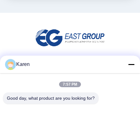
Μέσα Κοινωνικής Δικτύωσης
Karen
7:57 PM
Γρήγορη επικοινωνία
Good day, what product are you looking for?
τηλ
+86-18912490312
E-mail
karenyang@wxszzd.com