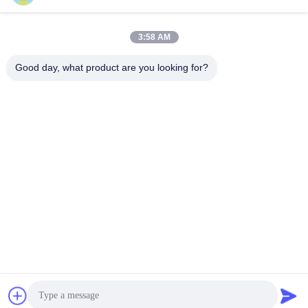
3:58 AM
Γρήγορη επικοινωνία
Good day, what product are you looking for?
τηλ
+86-18912490312
E-mail
karenyang@wxszzd.com
Διεύθυνση
Ζώνη, οικονομικής και τεχνολογίας ανάπτυξης δωματίων
701-702, δρόμων No.16 Huayun, Wuxi
Πολιτική απορρήτου
|
Sitemap
Κίνα Καλό Ποιότητα Καυτή κόλλα λειωμένων μετάλλων PUR
Προμηθευτής. 2022-2026 Wuxi East Group Trading Co.,Ltd Όλα.
Όλα τα δικαιώματα διατηρούνται.