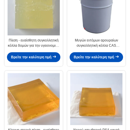
Πίεση - ευαίσθητη συγκολλητική
Μυγών εντόμων αρουραίων
κόλλα δομών για την υγειονομική
συγκολλητική κόλλα CAS
πετσέτα
no.4253-34-3 λειωμένων
μετάλλων ελέγχου PSA καυτή
Βρείτε την καλύτερη τιμή
Βρείτε την καλύτερη τιμή
Κίτρινη στερεά πίεση - ευαίσθητο
Νερού απωθητική PSA καυτή