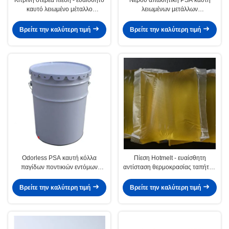
καυτό λειωμένο μέταλλο
λειωμένων μετάλλων
συγκολλητικό CAS4253 34 3
συγκολλητική τοίχων εγγράφου
δύναμη φλούδας κόλλας υψηλή
Βρείτε την καλύτερη τιμή
Βρείτε την καλύτερη τιμή
Odorless PSA καυτή κόλλα
Πίεση Hotmelt - ευαίσθητη
παγίδων ποντικιών εντόμων
αντίσταση θερμοκρασίας ταπήτων
4253-34-3 λειωμένων μετάλλων
συγκολλητική
συγκολλητική
Βρείτε την καλύτερη τιμή
Βρείτε την καλύτερη τιμή