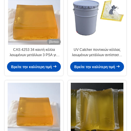
βίντεο
CAS 4253 34 καυτή κόλλα
UV Catcher ποντικιών κόλλας
λειωμένων μετάλλων 3 PSA για
λειωμένων μετάλλων αντίστασης
την τρισδιάστατη κόλλα
καυτή συγκολλητική Odorless
ταπετσαριών
κόλλα
Βρείτε την καλύτερη τιμή
Βρείτε την καλύτερη τιμή