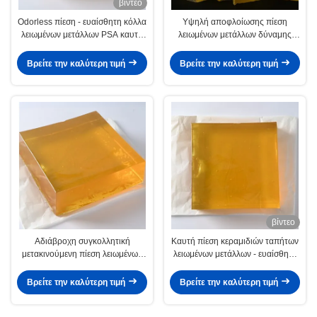
βίντεο
Odorless πίεση - ευαίσθητη κόλλα
Υψηλή αποφλοίωσης πίεση
λειωμένων μετάλλων PSA καυτή
λειωμένων μετάλλων δύναμης
για το τρισδιάστατο έγγραφο
καυτή - ευαίσθητη συγκολλητική
αυτοκόλλητων ετικεττών τοίχων
κόλλα 4253-34-3 εγγράφου
Βρείτε την καλύτερη τιμή
Βρείτε την καλύτερη τιμή
τοίχων
βίντεο
Αδιάβροχη συγκολλητική
Καυτή πίεση κεραμιδιών ταπήτων
μετακινούμενη πίεση λειωμένων
λειωμένων μετάλλων - ευαίσθητη
μετάλλων PSA καυτή - ευαίσθητη
κόλλα για το έγγραφο
κόλλα
διακοσμήσεων τοίχων
Βρείτε την καλύτερη τιμή
Βρείτε την καλύτερη τιμή