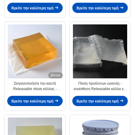
δύναμης καυτή για το
καυτή - ευαίσθητη καυτή κόλλα
τρισδιάστατο έγγραφο τοίχων
λειωμένων μετάλλων
Βρείτε την καλύτερη τιμή
Βρείτε την καλύτερη τιμή
βίντεο
Στεγανοποιήστε την καυτή
Πίεση προϊόντων υγιεινής -
Releasable πίεση κόλλας -
ευαίσθητη Releasable κόλλα για
ευαίσθητη κόλλα για το
τις πάνες πετσετών
τρισδιάστατο έγγραφο
Βρείτε την καλύτερη τιμή
Βρείτε την καλύτερη τιμή
διακοσμήσεων τοίχων