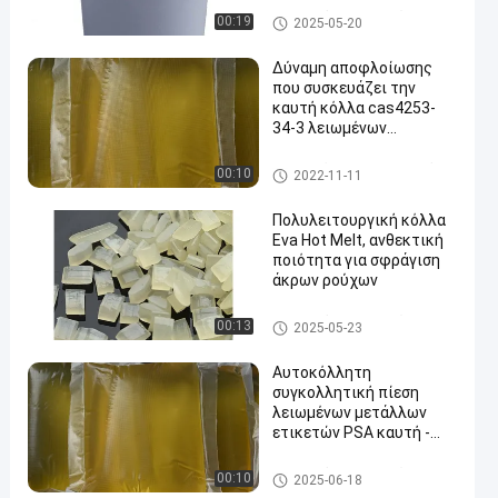
Καυτή κόλλα λειωμένων μετ
00:19
2025-05-20
άλλων PSA
Δύναμη αποφλοίωσης
που συσκευάζει την
καυτή κόλλα cas4253-
34-3 λειωμένων
μετάλλων για την
ετικέτα
Συσκευάζοντας καυτή κόλλ
00:10
2022-11-11
α λειωμένων μετάλλων
Πολυλειτουργική κόλλα
Eva Hot Melt, ανθεκτική
ποιότητα για σφράγιση
άκρων ρούχων
Καυτή κόλλα λειωμένων μετ
00:13
2025-05-23
άλλων PSA
Αυτοκόλλητη
συγκολλητική πίεση
λειωμένων μετάλλων
ετικετών PSA καυτή -
ευαίσθητη καυτή κόλλα
λειωμένων μετάλλων
Καυτή κόλλα λειωμένων μετ
00:10
2025-06-18
άλλων PSA