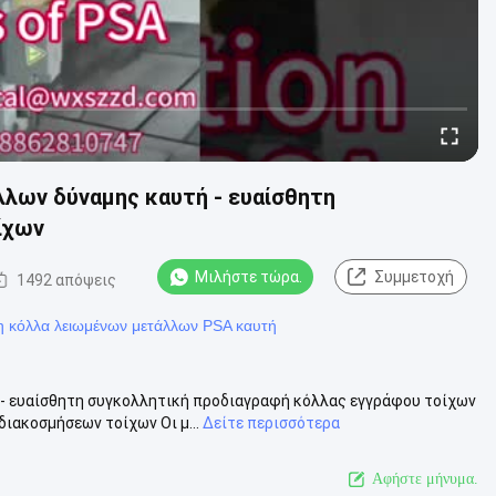
λων δύναμης καυτή - ευαίσθητη
ίχων
Μιλήστε τώρα.
Συμμετοχή
1492 απόψεις
η κόλλα λειωμένων μετάλλων PSA καυτή
- ευαίσθητη συγκολλητική προδιαγραφή κόλλας εγγράφου τοίχων
ιακοσμήσεων τοίχων Οι μ...
Δείτε περισσότερα
Αφήστε μήνυμα.