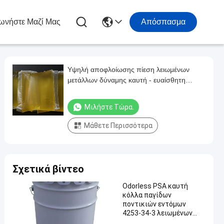
ωνήστε Μαζί Μας
Απόσπασμα
Υψηλή αποφλοίωσης πίεση λειωμένων
μετάλλων δύναμης καυτή - ευαίσθητη
συγκολλητική κόλλα 4253-34-3 εγγράφου
τοίχων
Μιλήστε Τώρα.
Μάθετε Περισσότερα
Σχετικά βίντεο
Odorless PSA καυτή
κόλλα παγίδων
ποντικιών εντόμων
4253-34-3 λειωμένων
μετάλλων συγκολλητική