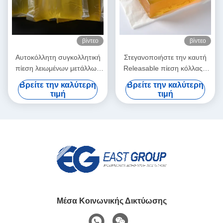
βίντεο
βίντεο
Αυτοκόλλητη συγκολλητική
Στεγανοποιήστε την καυτή
πίεση λειωμένων μετάλλων
Releasable πίεση κόλλας -
ετικετών PSA καυτή -
ευαίσθητη κόλλα για το
Βρείτε την καλύτερη
Βρείτε την καλύτερη
ευαίσθητη καυτή κόλλα
τρισδιάστατο έγγραφο
τιμή
τιμή
λειωμένων μετάλλων
διακοσμήσεων τοίχων
Μέσα Κοινωνικής Δικτύωσης