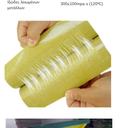
Ιξώδες λειωμένων
300±100mpa·s (120ºC)
μετάλλων