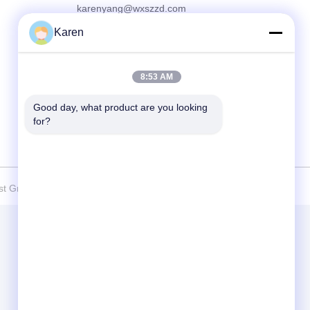
karenyang@wxszzd.com
Karen
Διεύθυνση
Ζώνη, οικονομικής και τεχνολογίας
ανάπτυξης δωματίων 701-702, δρόμων
No.16 Huayun, Wuxi
8:53 AM
Good day, what product are you looking 
for?
 Group Trading Co.,Ltd Όλα. Όλα τα δικαιώματα διατηρούνται.