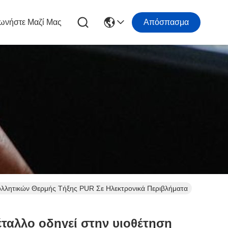
ωνήστε Μαζί Μας
Απόσπασμα
ολλητικών Θερμής Τήξης PUR Σε Ηλεκτρονικά Περιβλήματα
ταλλο οδηγεί στην υιοθέτηση