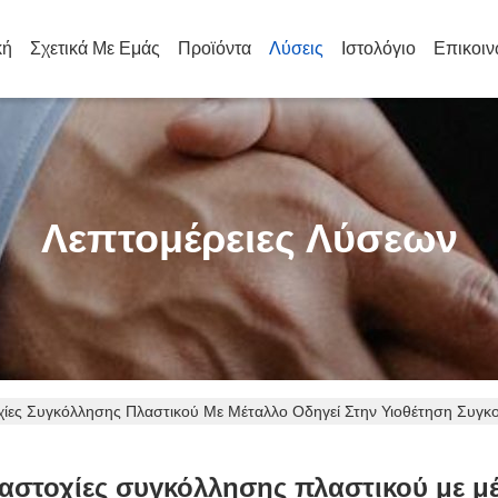
κή
Σχετικά Με Εμάς
Προϊόντα
Λύσεις
Ιστολόγιο
Επικοιν
Λεπτομέρειες Λύσεων
χίες Συγκόλλησης Πλαστικού Με Μέταλλο Οδηγεί Στην Υιοθέτηση Συγκ
αστοχίες συγκόλλησης πλαστικού με μέ