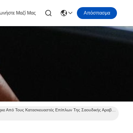
ωνήστε Μαζί Μας
Απόσπασμα
Υψηλής Ποιότητας Κόλλα Θερμής Τήξης Για Κορδέλα Στην Άκρη Διατηρεί Μια Δεκαετία Αριστείας, Επαινέθηκε Από Τους Κατασκευαστές Επίπλων Της Σαουδικής Αραβίας