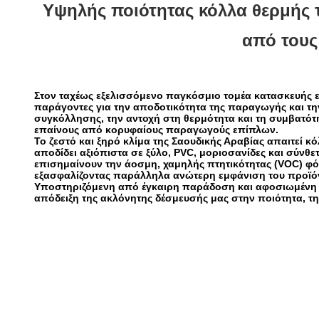
Υψηλής ποιότητας κόλλα θερμής τή
από τους
Στον ταχέως εξελισσόμενο παγκόσμιο τομέα κατασκευής ε
παράγοντες για την αποδοτικότητα της παραγωγής και τη
συγκόλλησης, την αντοχή στη θερμότητα και τη συμβατότ
επαίνους από κορυφαίους παραγωγούς επίπλων.
Το ζεστό και ξηρό κλίμα της Σαουδικής Αραβίας απαιτεί 
αποδίδει αξιόπιστα σε ξύλο, PVC, μοριοσανίδες και σύν
επισημαίνουν την άοσμη, χαμηλής πτητικότητας (VOC) φόρ
εξασφαλίζοντας παράλληλα ανώτερη εμφάνιση του προϊό
Υποστηριζόμενη από έγκαιρη παράδοση και αφοσιωμένη τε
απόδειξη της ακλόνητης δέσμευσής μας στην ποιότητα, τ