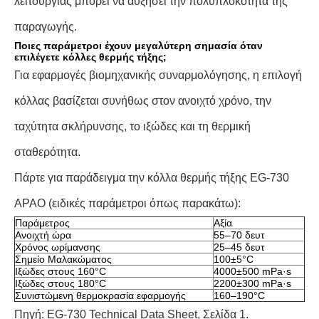
λειτουργίας μπορεί να αυξήσει την πολυπλοκότητα της
παραγωγής.
Ποιες παράμετροι έχουν μεγαλύτερη σημασία όταν
επιλέγετε κόλλες θερμής τήξης;
Για εφαρμογές βιομηχανικής συναρμολόγησης, η επιλογή
κόλλας βασίζεται συνήθως στον ανοιχτό χρόνο, την
ταχύτητα σκλήρυνσης, το ιξώδες και τη θερμική
σταθερότητα.
Πάρτε για παράδειγμα την κόλλα θερμής τήξης EG-730
APAO (ειδικές παράμετροι όπως παρακάτω):
Παράμετρος
Αξία
Ανοιχτή ώρα
55–70 δευτ
Χρόνος ωρίμανσης
25–45 δευτ
Σημείο Μαλακώματος
100±5°C
Ιξώδες στους 160°C
4000±500 mPa·s
Ιξώδες στους 180°C
2200±300 mPa·s
Συνιστώμενη θερμοκρασία εφαρμογής
160–190°C
Πηγή: EG-730 Technical Data Sheet, Σελίδα 1.