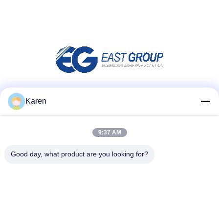
Μέσα Κοινωνικής Δικτύωσης
Karen
9:37 AM
Γρήγορη επικοινωνία
Good day, what product are you looking for?
τηλ
+86-18912490312
E-mail
karenyang@wxszzd.com