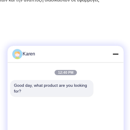
Karen
Γρήγορη επικοινωνία
12:40 PM
τηλ
Good day, what product are you looking 
+86-18912490312
for?
E-mail
karenyang@wxszzd.com
Διεύθυνση
Ζώνη, οικονομικής και τεχνολογίας