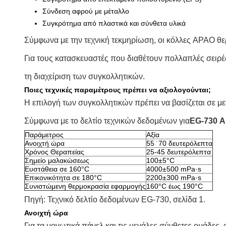
Σύνδεση αφρού με μέταλλο
Συγκρότημα από πλαστικά και σύνθετα υλικά
Σύμφωνα με την τεχνική τεκμηρίωση, οι κόλλες APAO θ
Για τους κατασκευαστές που διαθέτουν πολλαπλές σειρ
τη διαχείριση των συγκολλητικών.
Ποιες τεχνικές παραμέτρους πρέπει να αξιολογούνται;
Η επιλογή των συγκολλητικών πρέπει να βασίζεται σε μ
Σύμφωνα με το δελτίο τεχνικών δεδομένων για
EG-730 Α
Παράμετρος
Αξία
Ανοιχτή ώρα
55 ̇ 70 δευτερόλεπτα
Χρόνος Θεραπείας
25-45 δευτερόλεπτα
Σημείο μαλακώσεως
100±5°C
Ευστάθεια σε 160°C
4000±500 mPa·s
Επικονικότητα σε 180°C
2200±300 mPa·s
Συνιστώμενη θερμοκρασία εφαρμογής
160°C έως 190°C
Πηγή: Τεχνικό δελτίο δεδομένων EG-730, σελίδα 1.
Ανοιχτή ώρα
Για τα μονωτικά πάνελ και τις μεγάλες σύνθετες ομάδες