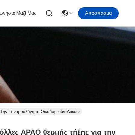
ωνήστε Μαζί Μας
Απόσπασμα
 Την Συναρμολόγηση Οικοδομικών Υλικών
όλλες APAO θερμής τήξης για την