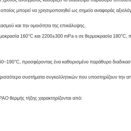
 οποίος μπορεί να χρησιμοποιηθεί ως σημείο αναφοράς αξιολόγ
κασμού και την ομοιότητα της επικάλυψης.
μοκρασία 160°C και 2200±300 mPa·s σε θερμοκρασία 180°C, πα
60~190°C, προσφέροντας ένα καθορισμένο παράθυρο διαδικασία
ερισσότερο συστήματα συγκολλητικών που υποστηρίζουν την απ
PAO θερμής τήξης χαρακτηρίζονται από: