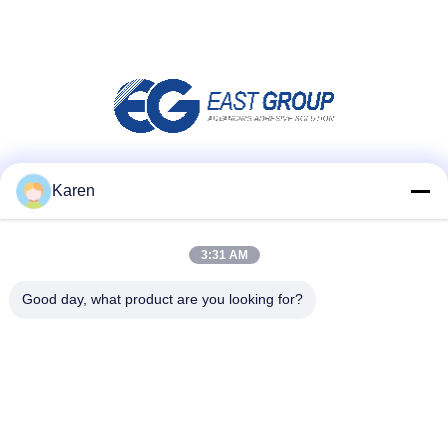
Μέσα Κοινωνικής Δικτύωσης
Karen
3:31 AM
Γρήγορη επικοινωνία
Good day, what product are you looking for?
τηλ
+86-18912490312
E-mail
karenyang@wxszzd.com