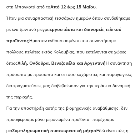
στη Μπογκοτά από το
Από 12 έως 15 Μαΐου
.
Ήταν μια συναρπαστική τεσσάρων ημερών όπου συνδεθήκαμε
με ένα ζωντανό μείγμα
εργοστάσια και διανομείς τελικού
προϊόντος
Ήμασταν ενθουσιασμένοι που συναντήσαμε
πολλούς πελάτες εκτός Κολομβίας, που εκτείνονται σε χώρες
όπως
Χιλή, Ονδούρα, Βενεζουέλα και Αργεντινή
Η συνάντηση
πρόσωπο με πρόσωπο και οι τόσο ευχάριστες και παραγωγικές
διαπραγματεύσεις μας διαβεβαίωσαν για την τεράστια δυναμική
της περιοχής.
Για την υποστήριξη αυτής της βιομηχανικής αναβάθμισης, δεν
προσφέρουμε μόνο μεμονωμένα προϊόντα· παρέχουμε
μια
Συμπληρωματική συσσωρευτική μήτρα
Εδώ είναι πώς η