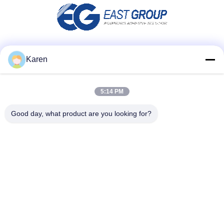
Μέσα Κοινωνικής Δικτύωσης
Karen
5:14 PM
Γρήγορη επικοινωνία
Good day, what product are you looking for?
τηλ
+86-18912490312
E-mail
karenyang@wxszzd.com
Διεύθυνση
Ζώνη, οικονομικής και τεχνολογίας ανάπτυξης δωματίων
701-702, δρόμων No.16 Huayun, Wuxi