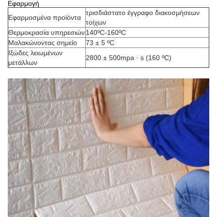
Εφαρμογή
τρισδιάστατο έγγραφο διακοσμήσεων
Εφαρμοσμένα προϊόντα
τοίχων
Θερμοκρασία υπηρεσιών
140ºC-160ºC
Μαλακώνοντας σημείο
73 ± 5 ºC
Ιξώδες λειωμένων
2800 ± 500mpa · s (160 ºC)
μετάλλων