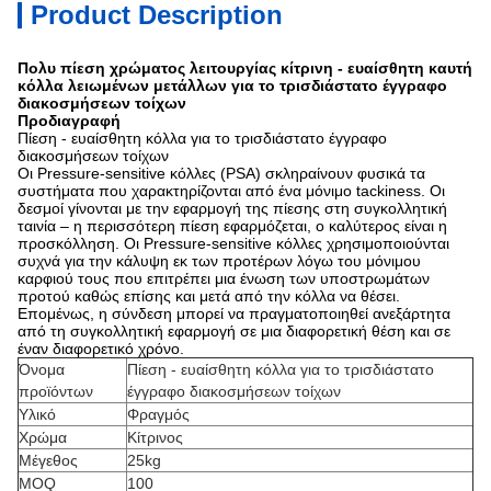
Product Description
Πολυ πίεση χρώματος λειτουργίας κίτρινη - ευαίσθητη καυτή
κόλλα λειωμένων μετάλλων για το τρισδιάστατο έγγραφο
διακοσμήσεων τοίχων
Προδιαγραφή
Πίεση - ευαίσθητη κόλλα για το τρισδιάστατο έγγραφο
διακοσμήσεων τοίχων
Οι Pressure-sensitive κόλλες (PSA) σκληραίνουν φυσικά τα
συστήματα που χαρακτηρίζονται από ένα μόνιμο tackiness. Οι
δεσμοί γίνονται με την εφαρμογή της πίεσης στη συγκολλητική
ταινία – η περισσότερη πίεση εφαρμόζεται, ο καλύτερος είναι η
προσκόλληση. Οι Pressure-sensitive κόλλες χρησιμοποιούνται
συχνά για την κάλυψη εκ των προτέρων λόγω του μόνιμου
καρφιού τους που επιτρέπει μια ένωση των υποστρωμάτων
προτού καθώς επίσης και μετά από την κόλλα να θέσει.
Επομένως, η σύνδεση μπορεί να πραγματοποιηθεί ανεξάρτητα
από τη συγκολλητική εφαρμογή σε μια διαφορετική θέση και σε
έναν διαφορετικό χρόνο.
Όνομα
Πίεση - ευαίσθητη κόλλα για το τρισδιάστατο
προϊόντων
έγγραφο διακοσμήσεων τοίχων
Υλικό
Φραγμός
Χρώμα
Κίτρινος
Μέγεθος
25kg
MOQ
100