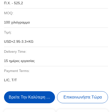
Π.Χ. - 525,2
MOQ:
100 χιλιόγραμμα
Τιμή:
USD+2.95-3.3+KG
Delivery Time:
15 ημέρες εργασίας
Payment Terms:
L/C, T/T
Βρείτε Την Καλύτερη Τιμή
Επικοινωνήστε Τώρα