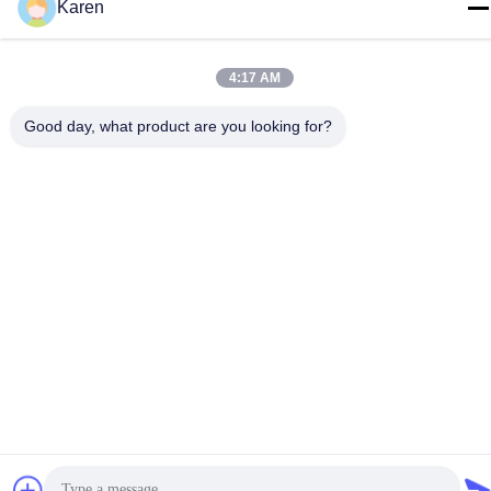
Karen
4:17 AM
Good day, what product are you looking for?
βίντεο
βίντεο
Αυτοκόλλητη συγκολλητική
Στεγανοποιήστε την καυτή
πίεση λειωμένων μετάλλων
Releasable πίεση κόλλας -
ετικετών PSA καυτή -
ευαίσθητη κόλλα για το
Βρείτε την καλύτερη
Βρείτε την καλύτερη
ευαίσθητη καυτή κόλλα
τρισδιάστατο έγγραφο
τιμή
τιμή
λειωμένων μετάλλων
διακοσμήσεων τοίχων