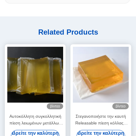
Related Products
βίντεο
βίντεο
Αυτοκόλλητη συγκολλητική
Στεγανοποιήστε την καυτή
πίεση λειωμένων μετάλλων
Releasable πίεση κόλλας -
ετικετών PSA καυτή -
ευαίσθητη κόλλα για το
Βρείτε την καλύτερη
Βρείτε την καλύτερη