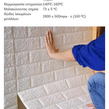
Θερμοκρασία υπηρεσιών
140ºC-160ºC
Μαλακώνοντας σημείο
73 ± 5 ºC
Ιξώδες λειωμένων
2800 ± 500mpa · s (160 ºC)
μετάλλων