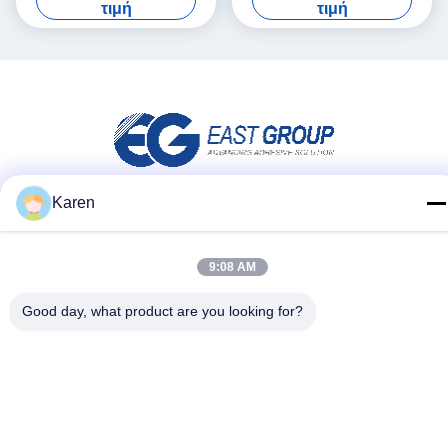
ευαίσθητη καυτή κόλλα
τρισδιάστατο έγγραφο
τιμή
τιμή
λειωμένων μετάλλων
διακοσμήσεων τοίχων
Karen
Μέσα Κοινωνικής Δικτύωσης
9:08 AM
Γρήγορη επικοινωνία
Good day, what product are you looking for?
τηλ
+86-18912490312
E-mail