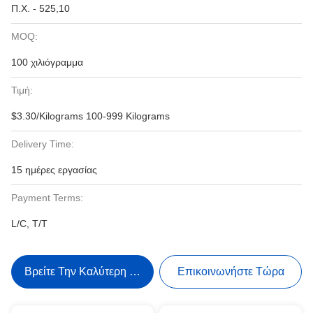
Π.Χ. - 525,10
MOQ:
100 χιλιόγραμμα
Τιμή:
$3.30/Kilograms 100-999 Kilograms
Delivery Time:
15 ημέρες εργασίας
Payment Terms:
L/C, T/T
Βρείτε Την Καλύτερη Τιμή
Επικοινωνήστε Τώρα