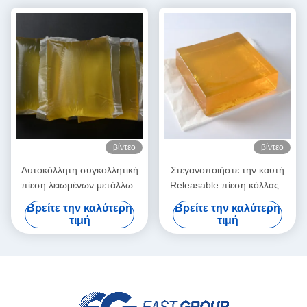
βίντεο
βίντεο
Αυτοκόλλητη συγκολλητική
Στεγανοποιήστε την καυτή
πίεση λειωμένων μετάλλων
Releasable πίεση κόλλας -
ετικετών PSA καυτή -
ευαίσθητη κόλλα για το
Βρείτε την καλύτερη
Βρείτε την καλύτερη
ευαίσθητη καυτή κόλλα
τρισδιάστατο έγγραφο
τιμή
τιμή
λειωμένων μετάλλων
διακοσμήσεων τοίχων