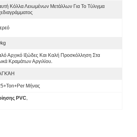
υτή Κόλλα Λειωμένων Μετάλλων Για Το Τύλιγμα 
χεδιαγράμματος
ερεό
0kg
λό Αρχικό Ιξώδες Και Καλή Προσκόλληση Στα 
ικά Κραμάτων Αργιλίου.
ΑΓΚΆΗ
25+Ton+per Μήνας
οίησης PVC
, 