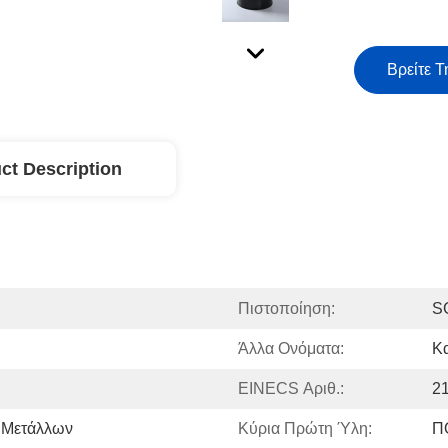
Βρείτε Τ
ct Description
Πιστοποίηση:
S
Άλλα Ονόματα:
Κ
EINECS Αριθ.:
2
 Μετάλλων
Κύρια Πρώτη Ύλη:
Π