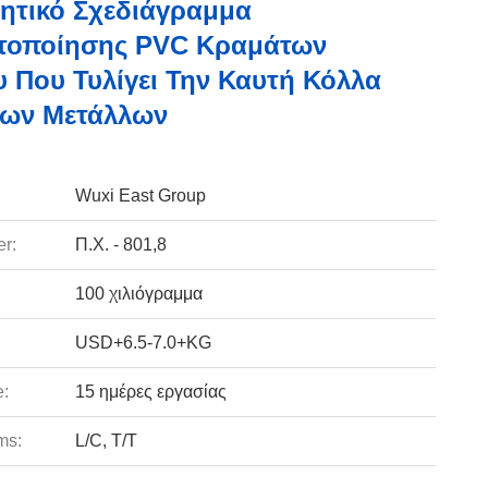
ητικό Σχεδιάγραμμα
τοποίησης PVC Κραμάτων
υ Που Τυλίγει Την Καυτή Κόλλα
νων Μετάλλων
Wuxi East Group
r:
Π.Χ. - 801,8
100 χιλιόγραμμα
USD+6.5-7.0+KG
e:
15 ημέρες εργασίας
ms:
L/C, T/T