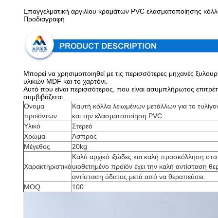
Επαγγελματική αργιλίου κραμάτων PVC ελασματοποίησης κόλλα
Προδιαγραφή
Μπορεί να χρησιμοποιηθεί με τις περισσότερες μηχανές ξυλουρ
υλικών MDF και το χαρτόνι.
Αυτό που είναι περισσότερος, που είναι ασυμπλήρωτος επιτρέ
συμβιβάζεται.
Όνομα
Καυτή κόλλα λειωμένων μετάλλων για το τυλίγο
προϊόντων
και την ελασματοποίηση PVC
Υλικό
Στερεό
Χρώμα
Άσπρος
Μέγεθος
20kg
Καλό αρχικό ιξώδες και καλή προσκόλληση στα 
Χαρακτηριστικό
υιοθετημένο προϊόν έχει την καλή αντίσταση θε
αντίσταση ύδατος μετά από να θεραπεύσει.
MOQ
100