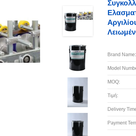
Συγκολλ
Ελασμα
Αργιλίο
Λειωμέ
Brand Name:
Model Numbe
MOQ:
Τιμή:
Delivery Tim
Payment Ter