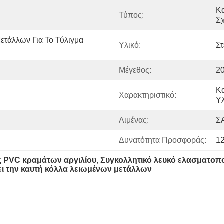
Κα
Τύπος:
Σ
τάλλων Για Το Τύλιγμα 
Υλικό:
Στ
Μέγεθος:
2
Κα
Χαρακτηριστικό:
Υλ
Λιμένας:
Σ
Δυνατότητα Προσφοράς:
1
 PVC κραμάτων αργιλίου
, 
Συγκολλητικό λευκό ελασματοπ
ει την καυτή κόλλα λειωμένων μετάλλων