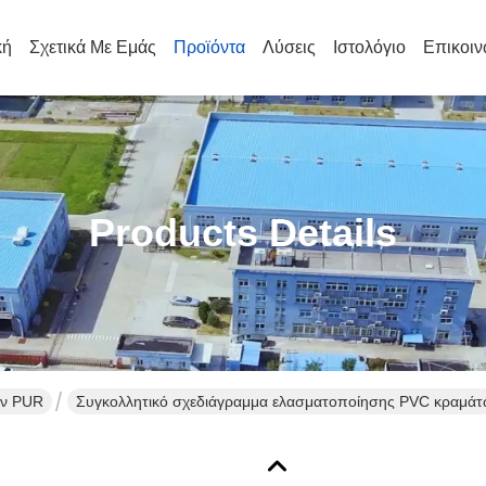
κή
Σχετικά Με Εμάς
Προϊόντα
Λύσεις
Ιστολόγιο
Επικοιν
Products Details
ων PUR
Συγκολλητικό σχεδιάγραμμα ελασματοποίησης PVC κραμάτων