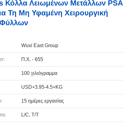
s Κόλλα Λειωμένων Μετάλλων PSA
ια Τη Μη Υφαμένη Χειρουργική
 Φύλλων
Wuxi East Group
r:
Π.Χ. - 655
100 χιλιόγραμμα
USD+3.95-4.5+KG
e:
15 ημέρες εργασίας
ms:
L/C, T/T