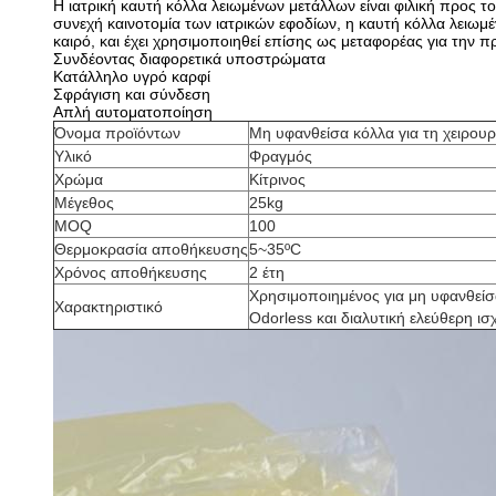
Η ιατρική καυτή κόλλα λειωμένων μετάλλων είναι φιλική προς το π
συνεχή καινοτομία των ιατρικών εφοδίων, η καυτή κόλλα λειωμέ
καιρό, και έχει χρησιμοποιηθεί επίσης ως μεταφορέας για τη
Συνδέοντας διαφορετικά υποστρώματα
Κατάλληλο υγρό καρφί
Σφράγιση και σύνδεση
Απλή αυτοματοποίηση
Όνομα προϊόντων
Μη υφανθείσα κόλλα για τη χειρου
Υλικό
Φραγμός
Χρώμα
Κίτρινος
Μέγεθος
25kg
MOQ
100
Θερμοκρασία αποθήκευσης
5~35ºC
Χρόνος αποθήκευσης
2 έτη
Χρησιμοποιημένος για μη υφανθείσα
Χαρακτηριστικό
Odorless και διαλυτική ελεύθερη ισ