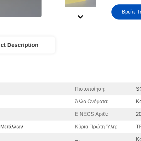
Βρείτε Τ
ct Description
Πιστοποίηση:
S
Άλλα Ονόματα:
Κ
EINECS Αριθ.:
2
 Μετάλλων
Κύρια Πρώτη Ύλη:
T
Κα