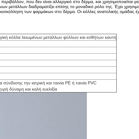
εριβάλλον, που δεν είναι αλλεργικό στο δέρμα, και χρησιμοποιείται για 
νων μετάλλων διαδραματίζει επίσης το μοναδικό ρόλο της. Έχει χρησιμ
ν προσκόλληση των φαρμάκων στο δέρμα. Οι κόλλες ανατολικής ομάδας 
ργική κόλλα λειωμένων μετάλλων φύλλων και εσθήτων καυτή
 σύνδεσης την ιατρική και ταινία PE ή ταινία PVC
χυρή δύναμη και καλή ευελιξία