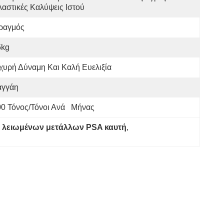
αστικές Καλύψεις Ιστού
ραγμός
5kg
χυρή Δύναμη Και Καλή Ευελιξία
αγγάη
0 Τόνος/τόνοι Ανά   Μήνας
α λειωμένων μετάλλων PSA καυτή
, 