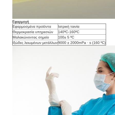
Εφαρμογή
Εφαρμοσμένα προϊόντα
Ιατρική ταινία
Θερμοκρασία υπηρεσιών
140ºC-160ºC
Μαλακώνοντας σημείο
100± 5 ºC
Ιξώδες λειωμένων μετάλλων
9000 ± 2000mPa · s (160 ºC)