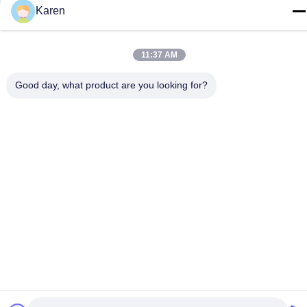
Karen
+86-18912490312
E-mail
11:37 AM
karenyang@wxszzd.com
Good day, what product are you looking for?
Διεύθυνση
Ζώνη, οικονομικής και τεχνολογίας ανάπτυξης δωματίων
701-702, δρόμων No.16 Huayun, Wuxi
Πολιτική απορρήτου
|
Sitemap
Κίνα Καλό Ποιότητα Καυτή κόλλα λειωμένων μετάλλων PUR
Προμηθευτής. 2022-2026 Wuxi East Group Trading Co.,Ltd Όλα.
Όλα τα δικαιώματα διατηρούνται.