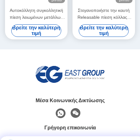
βίντεο
βίντεο
Αυτοκόλλητη συγκολλητική
Στεγανοποιήστε την καυτή
πίεση λειωμένων μετάλλων
Releasable πίεση κόλλας -
ετικετών PSA καυτή -
ευαίσθητη κόλλα για το
Βρείτε την καλύτερη
Βρείτε την καλύτερη
ευαίσθητη καυτή κόλλα
τρισδιάστατο έγγραφο
τιμή
τιμή
λειωμένων μετάλλων
διακοσμήσεων τοίχων
Μέσα Κοινωνικής Δικτύωσης
Γρήγορη επικοινωνία
τηλ