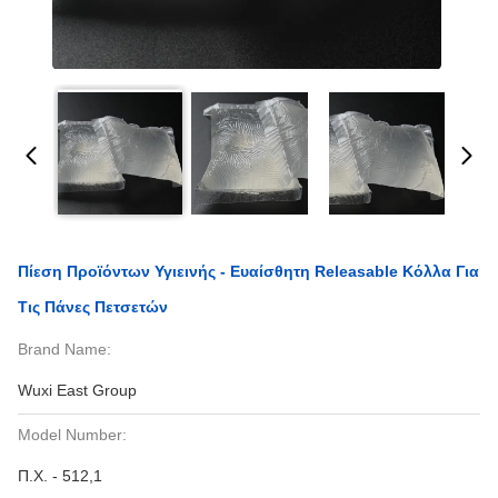
Πίεση Προϊόντων Υγιεινής - Ευαίσθητη Releasable Κόλλα Για
Τις Πάνες Πετσετών
Brand Name:
Wuxi East Group
Model Number:
Π.Χ. - 512,1