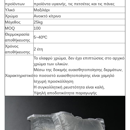
προϊόντων
προϊόντα υγιεινής, τις πετσέτες και τις πάνες
Υλικό
Μαξιλάρι
Χρώμα
Ανοικτό κίτρινο
Μέγεθος
25kg
MOQ
100
Θερμοκρασία
5~40ºC
αποθήκευσης
Χρόνος
2 έτη
αποθήκευσης
Το ελαφρύ χρώμα, δεν έχει επιπτώσεις στο αρχικό
χρώμα των υλικών.
Μέσω της δοκιμής ευαισθητοποίησης δερμάτων,
Χαρακτηριστικό
το ποσοστό ευαισθητοποίησης είναι χαμηλό
Ισχυρή προσκόλληση
Η συγκολλητική ρευστότητα είναι καλή,
Υψηλή αποδοτικότητα παραγωγής