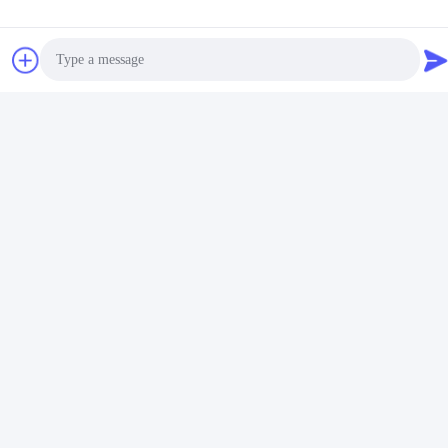
Αυτοκόλλητη συγκολλητική
Στεγανοποιήστε την καυτή
πίεση λειωμένων μετάλλων
Releasable πίεση κόλλας -
ετικετών PSA καυτή -
ευαίσθητη κόλλα για το
Βρείτε την καλύτερη
Βρείτε την καλύτερη
ευαίσθητη καυτή κόλλα
τρισδιάστατο έγγραφο
τιμή
τιμή
λειωμένων μετάλλων
διακοσμήσεων τοίχων
Photo
Video Call
Audio Call
Μέσα Κοινωνικής Δικτύωσης
Γρήγορη επικοινωνία
τηλ