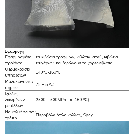
Εφαρμογή
Εφαρμοσμένα
τα κιβώτια τροφίμων, κιβώτια ιστού, κιβώτια
προϊόντα
τσιγάρων, και ζαρώνουν τα χαρτοκιβώτια
Θερμοκρασία
140ºC-160ºC
υπηρεσιών
Μαλακώνοντας
78 ± 5 ºC
σημείο
Ιξώδες
λειωμένων
2500 ± 500MPa · s (160 ºC)
μετάλλων
Να κολλήσει τον
Πυροβόλο όπλο κόλλας, Spay
τρόπο