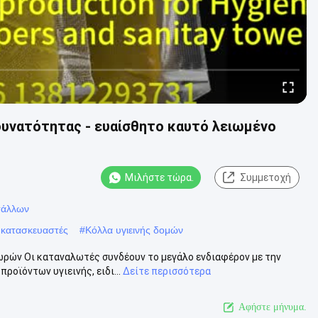
δυνατότητας - ευαίσθητο καυτό λειωμένο
Μιλήστε τώρα.
Συμμετοχή
τάλλων
ί κατασκευαστές
#
Κόλλα υγιεινής δομών
ωρών Οι καταναλωτές συνδέουν το μεγάλο ενδιαφέρον με την
ροϊόντων υγιεινής, ειδι...
Δείτε περισσότερα
Αφήστε μήνυμα.