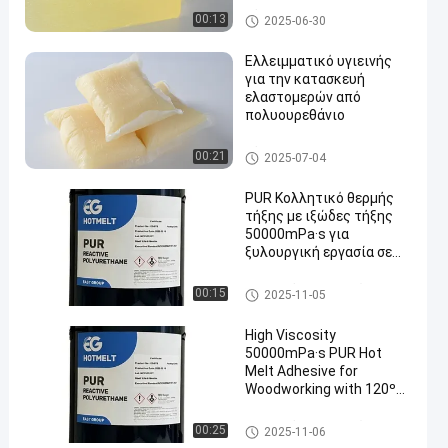
Κόλλα υγιεινής
00:13
2025-06-30
Ελλειμματικό υγιεινής
για την κατασκευή
ελαστομερών από
πολυουρεθάνιο
Κόλλα υγιεινής
00:21
2025-07-04
PUR Κολλητικό θερμής
τήξης με ιξώδες τήξης
50000mPa·s για
ξυλουργική εργασία σε
θερμοκρασία
λειτουργίας 120oC-
Καυτή κόλλα λειωμένων μετ
00:15
2025-11-05
140oC και σημείο
άλλων ξυλουργικής
μαλακώματος 78 ± 5 oC
High Viscosity
50000mPa·s PUR Hot
Melt Adhesive for
Woodworking with 120ºC-
140ºC Service
Temperature and 78 ± 5
Καυτή κόλλα λειωμένων μετ
00:25
2025-11-06
ºC Softening Point
άλλων ξυλουργικής