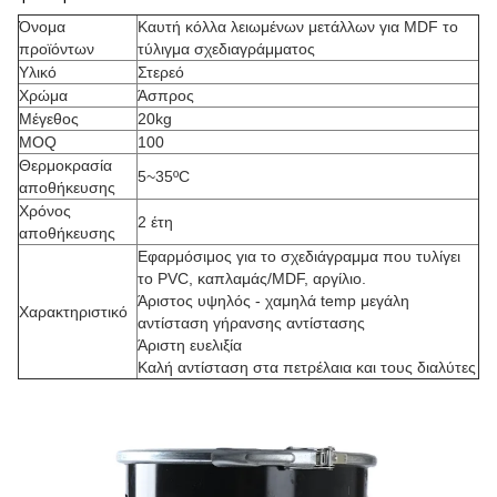
Όνομα
Καυτή κόλλα λειωμένων μετάλλων για MDF το
προϊόντων
τύλιγμα σχεδιαγράμματος
Υλικό
Στερεό
Χρώμα
Άσπρος
Μέγεθος
20kg
MOQ
100
Θερμοκρασία
5~35ºC
αποθήκευσης
Χρόνος
2 έτη
αποθήκευσης
Εφαρμόσιμος για το σχεδιάγραμμα που τυλίγει
το PVC, καπλαμάς/MDF, αργίλιο.
Άριστος υψηλός - χαμηλά temp μεγάλη
Χαρακτηριστικό
αντίσταση γήρανσης αντίστασης
Άριστη ευελιξία
Καλή αντίσταση στα πετρέλαια και τους διαλύτες