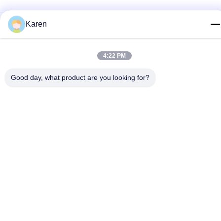
Πολιτική απορρήτου
|
Sitemap
Karen
Κίνα Καλό Ποιότητα Καυτή κόλλα λειωμένων μετάλλων PUR
Προμηθευτής. 2022-2026 Wuxi East Group Trading Co.,Ltd Όλα.
4:22 PM
Όλα τα δικαιώματα διατηρούνται.
Good day, what product are you looking for?