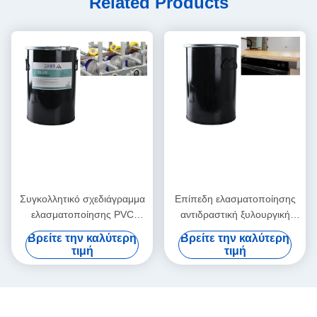
Related Products
Συγκολλητικό σχεδιάγραμμα
Επίπεδη ελασματοποίησης
ελασματοποίησης PVC
αντιδραστική ξυλουργική
κραμάτων αργιλίου που
αντίστασης θερμότητας
Βρείτε την καλύτερη
Βρείτε την καλύτερη
τυλίγει την καυτή κόλλα
κόλλας λειωμένων μετάλλων
τιμή
τιμή
λειωμένων μετάλλων
πολυουρεθάνιου PUR καυτή