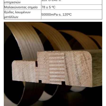
υπηρεσιών
Μαλακώνοντας σημείο
78 ± 5 ºC
Ιξώδες λειωμένων
50000mPa·s, 120ºC
μετάλλων