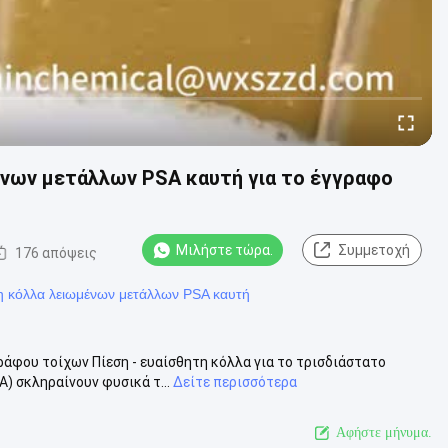
μένων μετάλλων PSA καυτή για το έγγραφο
Μιλήστε τώρα.
Συμμετοχή
176 απόψεις
η κόλλα λειωμένων μετάλλων PSA καυτή
ράφου τοίχων Πίεση - ευαίσθητη κόλλα για το τρισδιάστατο
) σκληραίνουν φυσικά τ...
Δείτε περισσότερα
Αφήστε μήνυμα.