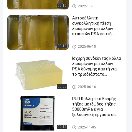
ετικέτα
Συσκευάζοντας καυτή κόλλ
00:10
2022-11-11
α λειωμένων μετάλλων
Αυτοκόλλητη
συγκολλητική πίεση
λειωμένων μετάλλων
ετικετών PSA καυτή -
ευαίσθητη καυτή κόλλα
λειωμένων μετάλλων
Καυτή κόλλα λειωμένων μετ
00:10
2025-06-18
άλλων PSA
Ισχυρή συνδέοντας κόλλα
λειωμένων μετάλλων
PSA δύναμης καυτή για
το τρισδιάστατο
έγγραφο τοίχων
Καυτή κόλλα λειωμένων μετ
00:33
2025-06-16
άλλων PSA
PUR Κολλητικό θερμής
τήξης με ιξώδες τήξης
50000mPa·s για
ξυλουργική εργασία σε
θερμοκρασία
λειτουργίας 120oC-
Καυτή κόλλα λειωμένων μετ
00:15
2025-11-05
140oC και σημείο
άλλων ξυλουργικής