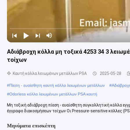
Αδιάβροχη κόλλα μη τοξικά 4253 34 3 λειω
τοίχων
Καυτή κόλλα λειωμένων μετάλλων PSA
2025-05-28
#
Πίεση - ευαίσθητη καυτή κόλλα λειωμένων μετάλλων
#
Αδιάβροχ
#
Odorless κόλλα λειωμένων μετάλλων PSA καυτή
Μη τοξική αδιάβροχη πίεση - ευαίσθητη συγκολλητική κόλλα εγγ
έγγραφο διακοσμήσεων τοίχων Οι Pressure-sensitive κόλλες (PSA
Μηνύματα επισκέπτη