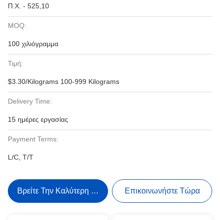
Π.Χ. - 525,10
MOQ:
100 χιλιόγραμμα
Τιμή:
$3.30/Kilograms 100-999 Kilograms
Delivery Time:
15 ημέρες εργασίας
Payment Terms:
L/C, T/T
Βρείτε Την Καλύτερη Τιμή
Επικοινωνήστε Τώρα