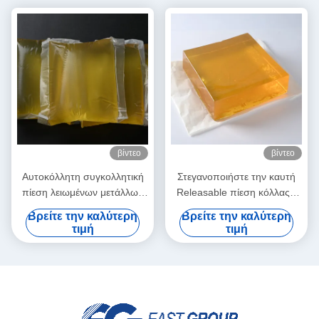
βίντεο
βίντεο
Αυτοκόλλητη συγκολλητική
Στεγανοποιήστε την καυτή
πίεση λειωμένων μετάλλων
Releasable πίεση κόλλας -
ετικετών PSA καυτή -
ευαίσθητη κόλλα για το
Βρείτε την καλύτερη
Βρείτε την καλύτερη
ευαίσθητη καυτή κόλλα
τρισδιάστατο έγγραφο
τιμή
τιμή
λειωμένων μετάλλων
διακοσμήσεων τοίχων