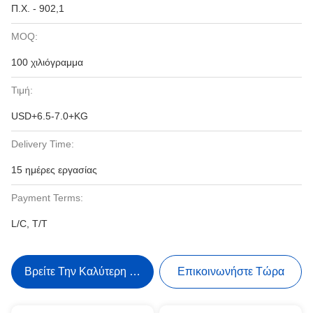
Π.Χ. - 902,1
MOQ:
100 χιλιόγραμμα
Τιμή:
USD+6.5-7.0+KG
Delivery Time:
15 ημέρες εργασίας
Payment Terms:
L/C, T/T
Βρείτε Την Καλύτερη Τιμή
Επικοινωνήστε Τώρα