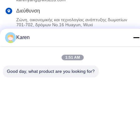
Διεύθυνση
Ζώνη, οικονομικής και τεχνολογίας ανάπτυξης δωματίων
701-702, δρόμων No.16 Huayun, Wuxi
Karen
Πολιτική απορρήτου
|
Sitemap
Κίνα Καλό Ποιότητα Καυτή κόλλα λειωμένων μετάλλων PUR
1:51 AM
Προμηθευτής. 2022-2026 Wuxi East Group Trading Co.,Ltd Όλα.
Όλα τα δικαιώματα διατηρούνται.
Good day, what product are you looking for?