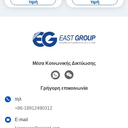
τιμή
τιμή
υγρές πλαστικές καλύψεις
ιστού
Μέσα Κοινωνικής Δικτύωσης
Γρήγορη επικοινωνία
τηλ
+86-18912490312
E-mail
karenyang@wxszzd.com