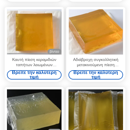
συγκολλητική καυτή -
ευαίσθητη κόλλα
βίντεο
Καυτή πίεση κεραμιδιών
Αδιάβροχη συγκολλητική
ταπήτων λειωμένων
μετακινούμενη πίεση
μετάλλων - ευαίσθητη κόλλα
λειωμένων μετάλλων PSA
Βρείτε την καλύτερη
Βρείτε την καλύτερη
για το έγγραφο
καυτή - ευαίσθητη κόλλα
τιμή
τιμή
διακοσμήσεων τοίχων