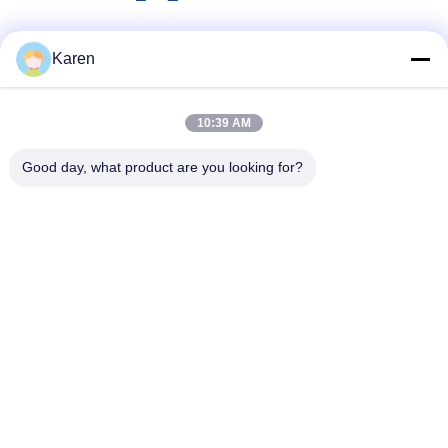
Μέσα Κοινωνικής Δικτύωσης
Karen
10:39 AM
Γρήγορη επικοινωνία
Good day, what product are you looking for?
τηλ
+86-18912490312
E-mail
karenyang@wxszzd.com
Διεύθυνση
Ζώνη, οικονομικής και τεχνολογίας ανάπτυξης δωματίων
701-702, δρόμων No.16 Huayun, Wuxi
Πολιτική απορρήτου
|
Sitemap