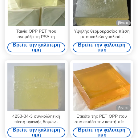
βίντεο
Ταινία OPP PET που
Υψηλής θερμοκρασίας πίεση
ονομάζει τη PSA τη
μπουκαλιών γυαλιού -
συγκολλητική υψηλής
ευαίσθητο συγκολλητικό
Βρείτε την καλύτερη
Βρείτε την καλύτερη
θερμοκρασίας πίεση -
μίγμα cas4253-34-3
τιμή
τιμή
ευαίσθητη κόλλα
βίντεο
4253-34-3 συγκολλητική
Ετικέτα της PET OPP που
πίεση υγιεινής δομών -
συσκευάζει την καυτή πίεση
ευαίσθητη κόλλα για την
λειωμένων μετάλλων
Βρείτε την καλύτερη
Βρείτε την καλύτερη
υγειονομική πετσέτα
λειωμένων μετάλλων
τιμή
τιμή