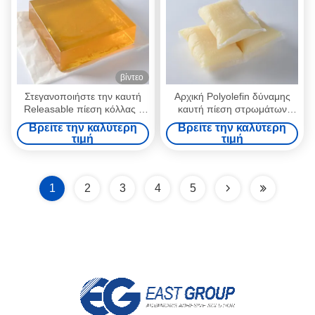
βίντεο
Στεγανοποιήστε την καυτή
Αρχική Polyolefin δύναμης
Releasable πίεση κόλλας -
καυτή πίεση στρωμάτων
ευαίσθητη κόλλα για το
λειωμένων μετάλλων
Βρείτε την καλύτερη
Βρείτε την καλύτερη
τρισδιάστατο έγγραφο
συγκολλητική - ευαίσθητη
τιμή
τιμή
διακοσμήσεων τοίχων
κόλλα
1
2
3
4
5