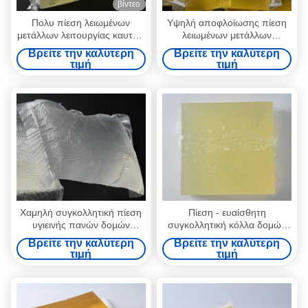
βίντεο
Πολυ πίεση λειωμένων
Υψηλή αποφλοίωσης πίεση
μετάλλων λειτουργίας καυτή -
λειωμένων μετάλλων
ευαίσθητη κόλλα για την
δύναμης καυτή - ευαίσθητη
Βρείτε την καλύτερη
Βρείτε την καλύτερη
αυτοκόλλητη ετικέτα
συγκολλητική κόλλα 4253-
τιμή
τιμή
34-3 εγγράφου τοίχων
Χαμηλή συγκολλητική πίεση
Πίεση - ευαίσθητη
υγιεινής πανών δομών
συγκολλητική κόλλα δομών
μυρωδιών - ευαίσθητη κόλλα
για την υγειονομική πετσέτα
Βρείτε την καλύτερη
Βρείτε την καλύτερη
τιμή
τιμή