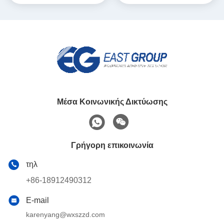
υγρές πλαστικές καλύψεις
ιστού
Μέσα Κοινωνικής Δικτύωσης
Γρήγορη επικοινωνία
τηλ
+86-18912490312
E-mail
karenyang@wxszzd.com