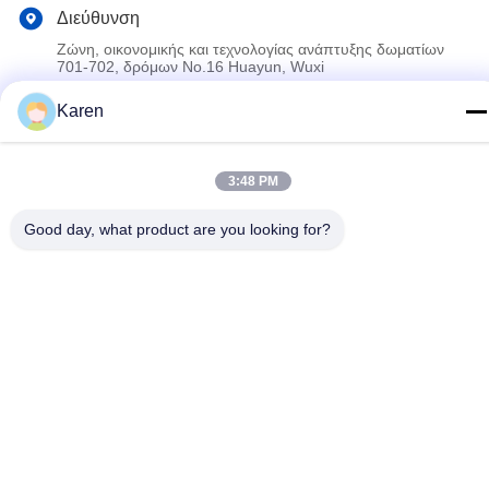
Διεύθυνση
Ζώνη, οικονομικής και τεχνολογίας ανάπτυξης δωματίων
701-702, δρόμων No.16 Huayun, Wuxi
Karen
Πολιτική απορρήτου
|
Sitemap
Κίνα Καλό Ποιότητα Καυτή κόλλα λειωμένων μετάλλων PUR
3:48 PM
Προμηθευτής. 2022-2026 Wuxi East Group Trading Co.,Ltd Όλα.
Όλα τα δικαιώματα διατηρούνται.
Good day, what product are you looking for?