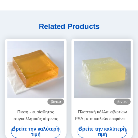
Related Products
βίντεο
βίντεο
Πίεση - ευαίσθητος
Πλαστική κόλλα κιβωτίων
συγκολλητικός κίτρινος
PSA μπουκαλιών επιφάνειας
λειωμένων μετάλλων
για το αυτοκόλλητο έγγραφο
Βρείτε την καλύτερη
Βρείτε την καλύτερη
συσκευασίας καυτός για τις
ετικετών
τιμή
τιμή