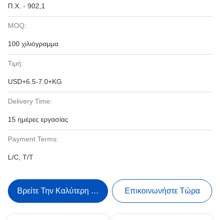
Π.Χ. - 902,1
MOQ:
100 χιλιόγραμμα
Τιμή:
USD+6.5-7.0+KG
Delivery Time:
15 ημέρες εργασίας
Payment Terms:
L/C, T/T
Βρείτε Την Καλύτερη Τιμή
Επικοινωνήστε Τώρα