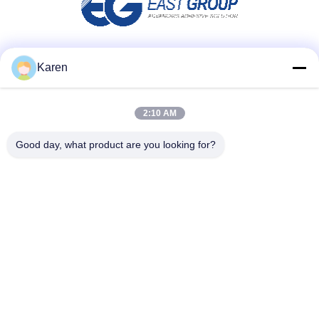
Μέσα Κοινωνικής Δικτύωσης
Karen
2:10 AM
Γρήγορη επικοινωνία
Good day, what product are you looking for?
τηλ
+86-18912490312
E-mail
karenyang@wxszzd.com
Διεύθυνση
Ζώνη, οικονομικής και τεχνολογίας ανάπτυξης δωματίων
701-702, δρόμων No.16 Huayun, Wuxi