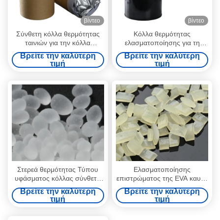
βίντεο
βίντεο
Σύνθετη κόλλα θερμότητας
Κόλλα θερμότητας
ταινιών για την κόλλα
ελασματοποίησης για τη
υφάσματος δεσμών
σταθερή ελασματοποίηση
Βρείτε την καλύτερη
Βρείτε την καλύτερη
θερμότητας υφάσματος
ιξώδους υφάσματος 20kg
τιμή
τιμή
Στερεά θερμότητας Τύπου
Ελασματοποίησης
υφάσματος κόλλας σύνθετη
επιστρώματος της EVA καυτή
κόλλα λειωμένων μετάλλων
λειωμένων μετάλλων υλική
Βρείτε την καλύτερη
Βρείτε την καλύτερη
ταινιών καυτή
ταινία 7085 απεικόνισης
τιμή
τιμή
κόλλας ελαφριά 85 0