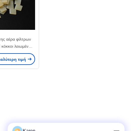
ης αέρα φίλτρων
ί κόκκοι λειωμένων
λλας 25kg καυτοί
καλύτερη τιμή
Karen