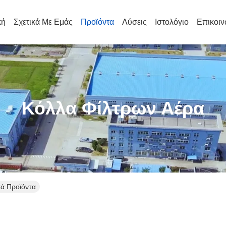
κή
Σχετικά Με Εμάς
Προϊόντα
Λύσεις
Ιστολόγιο
Επικοιν
Κόλλα Φίλτρων Αέρα
κά Προϊόντα