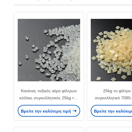
Κανένας τοξικός αέρα φίλτρων
25kg το φίλτρο
κόλλας συγκολλητικός 25kg της
συγκολλητικό 7085
EVA καυτός άσπρος κίτρινος
βάσισε την καυτ
Βρείτε την καλύτερη τιμή
Βρείτε την καλύτε
λειωμένων μετάλλων
λειωμένων μετ