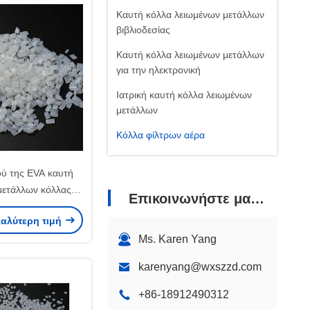
Καυτή κόλλα λειωμένων μετάλλων
βιβλιοδεσίας
Καυτή κόλλα λειωμένων μετάλλων
για την ηλεκτρονική
Ιατρική καυτή κόλλα λειωμένων
μετάλλων
Κόλλα φίλτρων αέρα
Κόλλα θερμότητας για το ύφασμα
ύ της EVA καυτή
μετάλλων κόλλας
Επικοινωνήστε μαζί μας
ν κόλλα της EVA
καλύτερη τιμή
ετάλλων φίλτρων
Ms. Karen Yang
καυτή
karenyang@wxszzd.com
+86-18912490312