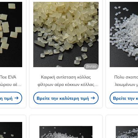
βίντεο
 Ποε EVA
Καιρική αντίσταση κόλλας
Πολυ σκοπο
χώριου αέρα
φίλτρων αέρα κόκκων κόλλας
λειωμένων 
ή κίτρινη
λειωμένων μετάλλων της EVA
αυτοκινήτω
ρη τιμή
Βρείτε την καλύτερη τιμή
Βρείτε την 
καυτή
λειωμένων μ