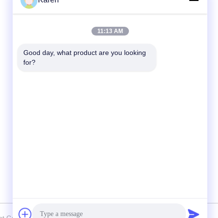
Γρήγορη επικοινωνία
11:13 AM
τηλ
Good day, what product are you looking 
+86-18912490312
for?
E-mail
karenyang@wxszzd.com
Διεύθυνση
Ζώνη, οικονομικής και τεχνολογίας
ανάπτυξης δωματίων 701-702, δρόμων
No.16 Huayun, Wuxi