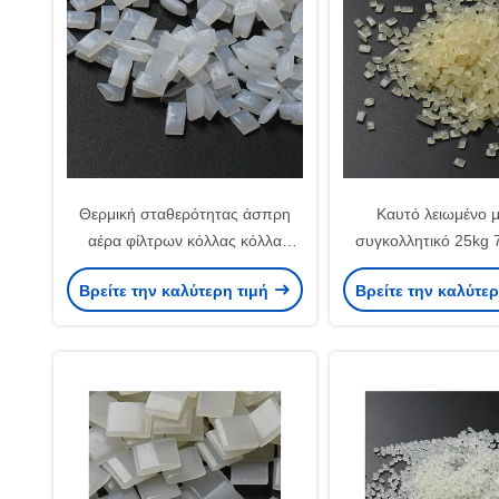
Θερμική σταθερότητας άσπρη
Καυτό λειωμένο 
αέρα φίλτρων κόλλας κόλλα
συγκολλητικό 25kg 
7085-85-0 λειωμένων μετάλλων
της οικιακής EVA για
Βρείτε την καλύτερη τιμή
Βρείτε την καλύτε
της EVA καυτή
αέρα