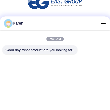
Μέσα Κοινωνικής Δικτύωσης
Karen
7:48 AM
Γρήγορη επικοινωνία
Good day, what product are you looking for?
τηλ
+86-18912490312
E-mail
karenyang@wxszzd.com
Διεύθυνση
Ζώνη, οικονομικής και τεχνολογίας ανάπτυξης δωματίων
701-702, δρόμων No.16 Huayun, Wuxi