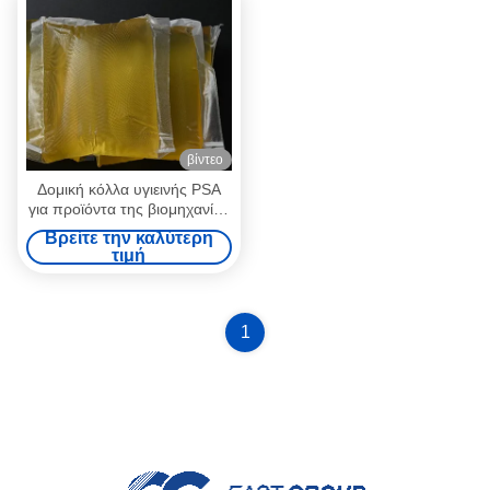
βίντεο
Δομική κόλλα υγιεινής PSA
για προϊόντα της βιομηχανίας
υγιεινής Πάνες Σερβιέτες
Βρείτε την καλύτερη
τιμή
1