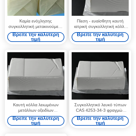
Καμία ενόχλησης
Πίεση - ευαίσθητη καυτή
συγκολλητική μετακινούμενη
ιατρική συγκολλητική κόλλα
πίεση λειωμένων μετάλλων
οξειδίων ψευδάργυρου
Βρείτε την καλύτερη
Βρείτε την καλύτερη
δερμάτων ιατρική καυτή -
λειωμένων μετάλλων
τιμή
τιμή
ευαίσθητη κόλλα
συγκολλητική
Καυτή κόλλα λειωμένων
Συγκολλητικό λευκό τύπων
μετάλλων οξειδίων
CAS 4253-34-3 φραγμών
ψευδάργυρου για την πίεση
μαξιλαριών οξειδίων
Βρείτε την καλύτερη
Βρείτε την καλύτερη
ταινιών - ευαίσθητη
ψευδάργυρου TPR
τιμή
τιμή
συγκολλητική κόλλα