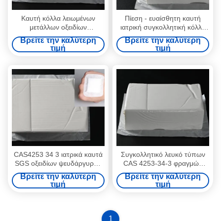
Καυτή κόλλα λειωμένων
Πίεση - ευαίσθητη καυτή
μετάλλων οξειδίων
ιατρική συγκολλητική κόλλα
ψευδάργυρου για την πίεση
οξειδίων ψευδάργυρου
Βρείτε την καλύτερη
Βρείτε την καλύτερη
ταινιών - ευαίσθητη
λειωμένων μετάλλων
τιμή
τιμή
συγκολλητική κόλλα
συγκολλητική
CAS4253 34 3 ιατρικά καυτά
Συγκολλητικό λευκό τύπων
SGS οξειδίων ψευδάργυρου
CAS 4253-34-3 φραγμών
λειωμένων μετάλλων
μαξιλαριών οξειδίων
Βρείτε την καλύτερη
Βρείτε την καλύτερη
συγκολλητικά συγκολλητικά
ψευδάργυρου TPR
τιμή
τιμή
Ποε
1