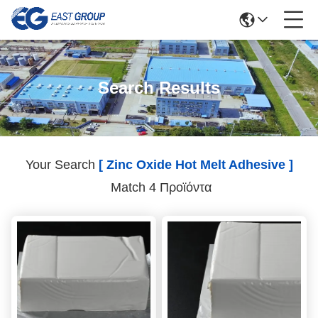
Search Results
Your Search
[ Zinc Oxide Hot Melt Adhesive ]
Match 4 Προϊόντα