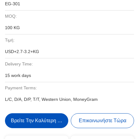
EG-301
MOQ:
100 KG
Τιμή:
USD+2.7-3.2+KG
Delivery Time:
15 work days
Payment Terms:
L/C, D/A, D/P, T/T, Western Union, MoneyGram
Βρείτε Την Καλύτερη Τιμή
Επικοινωνήστε Τώρα