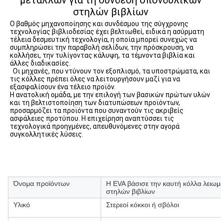
μετάλλων για τη σύνδεση σπονδυλικών
στηλών βιβλίων
Ο βαθμός μηχανοποίησης και συνδέσμου της σύγχρονης 
τεχνολογίας βιβλιοδεσίας έχει βελτιωθεί, ειδικά η ασύρματη 
τέλεια δεσμευτική τεχνολογία, η οποία μπορεί συνεχώς να 
συμπληρώσει την παραβολή σελίδων, την πρόσκρουση, να 
κολλήσει, την τυλίγοντας κάλυψη, τα τέμνοντα βιβλία και 
άλλες διαδικασίες.
Οι μηχανές, που ντύνουν τον εξοπλισμό, τα υποστρώματα, και 
τις κόλλες πρέπει όλες να λειτουργήσουν μαζί για να 
εξασφαλίσουν ένα τέλειο προϊόν.
Η ανατολική ομάδα, με την επιλογή των βασικών πρώτων υλών 
και τη βελτιστοποίηση των διατυπώσεων προϊόντων, 
προσαρμόζει τα προϊόντα που συναντούν τις ακριβείς 
ασφάλειες προτύπου. Η επιχείρηση αναπτύσσει τις 
τεχνολογικά προηγμένες, απευθυνόμενες στην αγορά 
συγκολλητικές λύσεις.
Όνομα προϊόντων
Η EVA βάσισε την καυτή κόλλα λειω
στηλών βιβλίων
Υλικό
Στερεοί κόκκοι ή σβόλοι