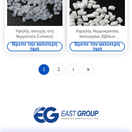
Υψηλής αντοχής στη
Χαμηλής θερμοκρασίας
θερμότητα Συσκευή
λειτουργίας βιβλίων
συγκολλητικής κόλλας για
δεσμευτική κόλλα λειωμένων
Βρείτε την καλύτερη
Βρείτε την καλύτερη
βιβλία με βάση το EVA
μετάλλων κόλλας
τιμή
τιμή
εκτυφλωτική
1
2