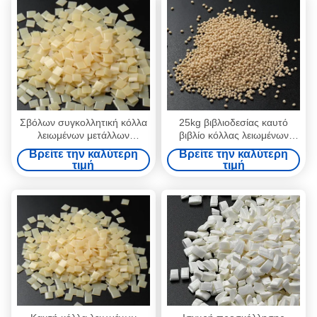
Σβόλων συγκολλητική κόλλα
25kg βιβλιοδεσίας καυτό
λειωμένων μετάλλων
βιβλίο κόλλας λειωμένων
βιβλιοδεσίας καυτή για το
μετάλλων συγκολλητικό
Βρείτε την καλύτερη
Βρείτε την καλύτερη
έγγραφο που δεσμεύει
καυτό που δεσμεύει 9009-54-
τιμή
τιμή
άσπρο κίτρινο
5