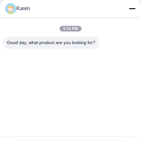
Μέσα Κοινωνικής Δικτύωσης
Karen
9:52 PM
Γρήγορη επικοινωνία
Good day, what product are you looking for?
τηλ
+86-18912490312
E-mail
karenyang@wxszzd.com
Διεύθυνση
Ζώνη, οικονομικής και τεχνολογίας ανάπτυξης δωματίων
701-702, δρόμων No.16 Huayun, Wuxi
Πολιτική απορρήτου
|
Sitemap
Κίνα Καλό Ποιότητα Καυτή κόλλα λειωμένων μετάλλων PUR