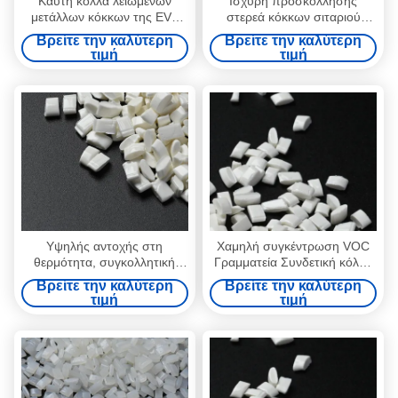
Καυτή κόλλα λειωμένων
Ισχυρή προσκόλλησης
μετάλλων κόκκων της EVA
στερεά κόκκων σιταριού
για τη δεσμευτική κόλλα
κόλλα λειωμένων μετάλλων
Βρείτε την καλύτερη
Βρείτε την καλύτερη
σπονδυλικών στηλών
της Eva καυτή για τη
τιμή
τιμή
βιβλίων
σύνδεση σπονδυλικών
στηλών βιβλίων
Υψηλής αντοχής στη
Χαμηλή συγκέντρωση VOC
θερμότητα, συγκολλητική
Γραμματεία Συνδετική κόλλα
κόλλα για βιβλία, κόλλα
Ζεστή τήξη Κόλλημα Υψηλή
Βρείτε την καλύτερη
Βρείτε την καλύτερη
θερμής τήξης με 100%
αντοχή στη θερμότητα
τιμή
τιμή
στερεό περιεχόμενο και λευκό
χρώμα.