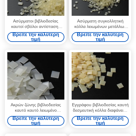
Ασύρματοι βιβλιοδεσίας
Ασύρματη συγκολλητική
καυτοί σβόλοι αντίστασης
κόλλα λειωμένων μετάλλων
θερμοκρασίας λειωμένων
βιβλιοδεσίας καυτή για τις
Βρείτε την καλύτερη
Βρείτε την καλύτερη
μετάλλων συγκολλητικοί
σελίδες 7085-85-0 βιβλίων
τιμή
τιμή
Ακρών ζώνης βιβλιοδεσίας
Εγγράφου βιβλιοδεσίας καυτή
καυτό καυτό λειωμένο
δεσμευτική κόλλα διαφάνειας
μέταλλο η συγκολλητική EVA
λειωμένων μετάλλων
Βρείτε την καλύτερη
Βρείτε την καλύτερη
κόκκων λειωμένων μετάλλων
συγκολλητική υψηλή για το
τιμή
τιμή
συγκολλητικό στερεό
έγγραφο