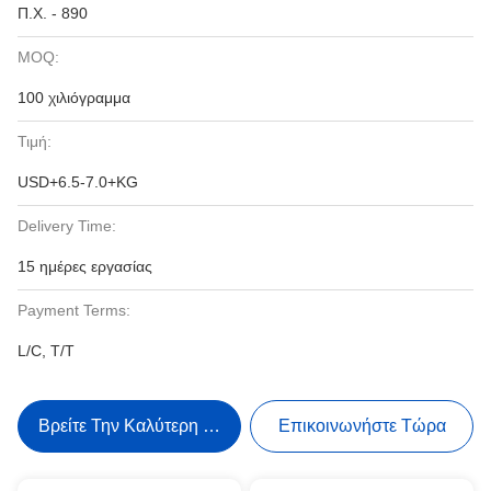
Π.Χ. - 890
MOQ:
100 χιλιόγραμμα
Τιμή:
USD+6.5-7.0+KG
Delivery Time:
15 ημέρες εργασίας
Payment Terms:
L/C, T/T
Βρείτε Την Καλύτερη Τιμή
Επικοινωνήστε Τώρα