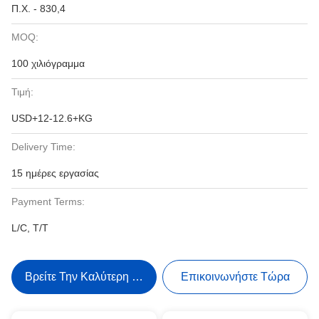
Π.Χ. - 830,4
MOQ:
100 χιλιόγραμμα
Τιμή:
USD+12-12.6+KG
Delivery Time:
15 ημέρες εργασίας
Payment Terms:
L/C, T/T
Βρείτε Την Καλύτερη Τιμή
Επικοινωνήστε Τώρα