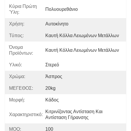
Κύρια Πρώτη
Πολυουρεθάνιο
Ύλη:
Χρήση:
Αυτοκίνητο
Τύπος:
Καυτή Κόλλα Λειωμένων Μετάλλων
Όνομα
Καυτή Κόλλα Λειωμένων Μετάλλων
Προϊόντων:
Υλικό:
Στερεό
Χρώμα:
Άσπρος
ΜΕΓΕΘΟΣ:
20kg
Μορφή:
Κάδος
Κιτρινίζοντας Αντίσταση Και 
Χαρακτηριστικό:
Αντίσταση Γήρανσης
MOQ:
100