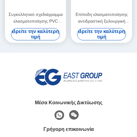
Συγκολλητικό σχεδιάγραμμα
Επίπεδη ελασματοποίησης
ελασματοποίησης PVC
αντιδραστική ξυλουργική
κραμάτων αργιλίου που
αντίστασης θερμότητας
Βρείτε την καλύτερη
Βρείτε την καλύτερη
τυλίγει την καυτή κόλλα
κόλλας λειωμένων μετάλλων
τιμή
τιμή
λειωμένων μετάλλων
πολυουρεθάνιου PUR καυτή
Μέσα Κοινωνικής Δικτύωσης
Γρήγορη επικοινωνία