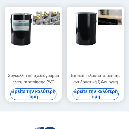
Συγκολλητικό σχεδιάγραμμα
Επίπεδη ελασματοποίησης
ελασματοποίησης PVC
αντιδραστική ξυλουργική
κραμάτων αργιλίου που
αντίστασης θερμότητας
Βρείτε την καλύτερη
Βρείτε την καλύτερη
τυλίγει την καυτή κόλλα
κόλλας λειωμένων μετάλλων
τιμή
τιμή
λειωμένων μετάλλων
πολυουρεθάνιου PUR καυτή