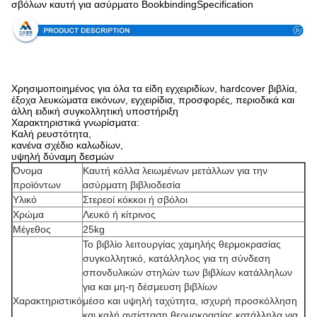
σβόλων καυτή για ασύρματο BookbindingSpecification
Χρησιμοποιημένος για όλα τα είδη εγχειριδίων, hardcover βιβλία,
έξοχα λευκώματα εικόνων, εγχειρίδια, προσφορές, περιοδικά και
άλλη ειδική συγκολλητική υποστήριξη
Χαρακτηριστικά γνωρίσματα:
Καλή ρευστότητα,
κανένα σχέδιο καλωδίων,
υψηλή δύναμη δεσμών
Όνομα
Καυτή κόλλα λειωμένων μετάλλων για την
προϊόντων
ασύρματη βιβλιοδεσία
Υλικό
Στερεοί κόκκοι ή σβόλοι
Χρώμα
Λευκό ή κίτρινος
Μέγεθος
25kg
Το βιβλίο λειτουργίας χαμηλής θερμοκρασίας
συγκολλητικό, κατάλληλος για τη σύνδεση
σπονδυλικών στηλών των βιβλίων κατάλληλων
για και μη-η δέσμευση βιβλίων
Χαρακτηριστικό
μέσο και υψηλή ταχύτητα, ισχυρή προσκόλληση
και καλή αντίσταση θερμοκρασίας κατάλληλα για