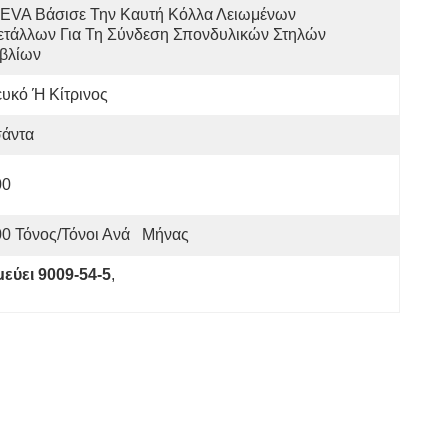
EVA Βάσισε Την Καυτή Κόλλα Λειωμένων 
τάλλων Για Τη Σύνδεση Σπονδυλικών Στηλών 
ιβλίων
υκό Ή Κίτρινος
σάντα
00
0 Τόνος/τόνοι Ανά   Μήνας
εύει 9009-54-5
, 