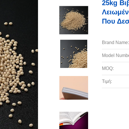
25kg Βι
Λειωμέν
Που Δεσ
Brand Name:
Model Numbe
MOQ:
Τιμή: