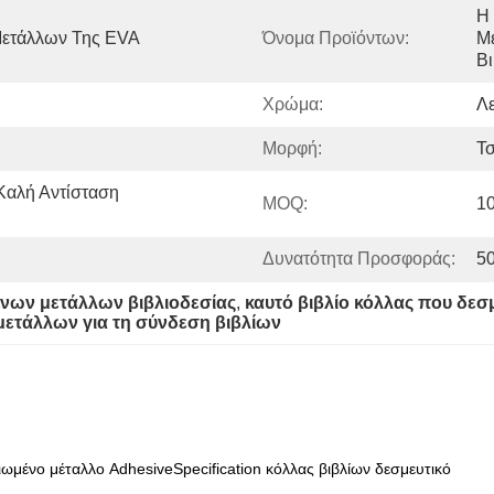
Η 
Μετάλλων Της EVA
Όνομα Προϊόντων:
Με
Β
Χρώμα:
Λε
Μορφή:
Τ
αλή Αντίσταση 
MOQ:
1
Δυνατότητα Προσφοράς:
50
ένων μετάλλων βιβλιοδεσίας
, 
καυτό βιβλίο κόλλας που δεσμ
μετάλλων για τη σύνδεση βιβλίων
ωμένο μέταλλο AdhesiveSpecification κόλλας βιβλίων δεσμευτικό