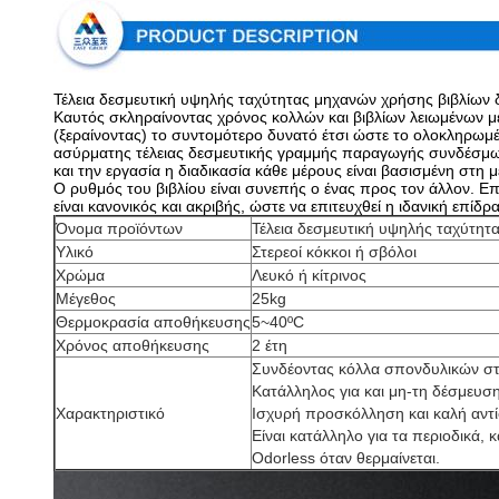
Τέλεια δεσμευτική υψηλής ταχύτητας μηχανών χρήσης βιβλίων 
Καυτός σκληραίνοντας χρόνος κολλών και βιβλίων λειωμένων μετ
(ξεραίνοντας) το συντομότερο δυνατό έτσι ώστε το ολοκληρωμένο
ασύρματης τέλειας δεσμευτικής γραμμής παραγωγής συνδέσμων
και την εργασία η διαδικασία κάθε μέρους είναι βασισμένη στη 
Ο ρυθμός του βιβλίου είναι συνεπής ο ένας προς τον άλλον. Επ
είναι κανονικός και ακριβής, ώστε να επιτευχθεί η ιδανική επίδρ
Όνομα προϊόντων
Τέλεια δεσμευτική υψηλής ταχύτητ
Υλικό
Στερεοί κόκκοι ή σβόλοι
Χρώμα
Λευκό ή κίτρινος
Μέγεθος
25kg
Θερμοκρασία αποθήκευσης
5~40ºC
Χρόνος αποθήκευσης
2 έτη
Συνδέοντας κόλλα σπονδυλικών στ
Κατάλληλος για και μη-τη δέσμευση
Χαρακτηριστικό
Ισχυρή προσκόλληση και καλή αντ
Είναι κατάλληλο για τα περιοδικά, 
Odorless όταν θερμαίνεται.