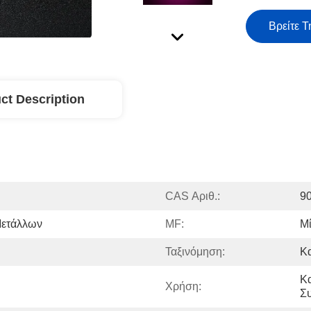
Βρείτε Τ
ct Description
CAS Αριθ.:
9
Μετάλλων
MF:
Μ
Ταξινόμηση:
Κ
Κα
Χρήση:
Συ