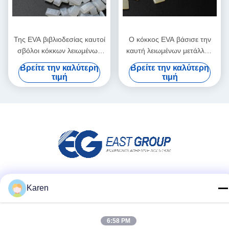
Της EVA βιβλιοδεσίας καυτοί
Ο κόκκος EVA βάσισε την
σβόλοι κόκκων λειωμένων
καυτή λειωμένων μετάλλων
μετάλλων συγκολλητικοί
συγκολλητική κόλλα
Βρείτε την καλύτερη
Βρείτε την καλύτερη
διαφανείς άσπροι
λειωμένων μετάλλων της
τιμή
τιμή
EVA καυτή για τη βιβλιοδεσία
Μέσα Κοινωνικής Δικτύωσης
Karen
6:58 PM