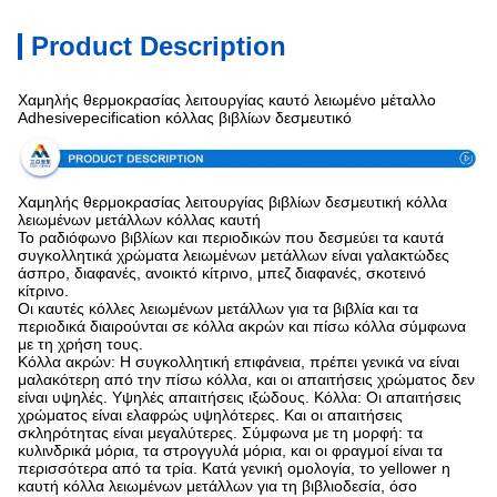
Product Description
Χαμηλής θερμοκρασίας λειτουργίας καυτό λειωμένο μέταλλο
Adhesivepecification κόλλας βιβλίων δεσμευτικό
Χαμηλής θερμοκρασίας λειτουργίας βιβλίων δεσμευτική κόλλα
λειωμένων μετάλλων κόλλας καυτή
Το ραδιόφωνο βιβλίων και περιοδικών που δεσμεύει τα καυτά
συγκολλητικά χρώματα λειωμένων μετάλλων είναι γαλακτώδες
άσπρο, διαφανές, ανοικτό κίτρινο, μπεζ διαφανές, σκοτεινό
κίτρινο.
Οι καυτές κόλλες λειωμένων μετάλλων για τα βιβλία και τα
περιοδικά διαιρούνται σε κόλλα ακρών και πίσω κόλλα σύμφωνα
με τη χρήση τους.
Κόλλα ακρών: Η συγκολλητική επιφάνεια, πρέπει γενικά να είναι
μαλακότερη από την πίσω κόλλα, και οι απαιτήσεις χρώματος δεν
είναι υψηλές. Υψηλές απαιτήσεις ιξώδους. Κόλλα: Οι απαιτήσεις
χρώματος είναι ελαφρώς υψηλότερες. Και οι απαιτήσεις
σκληρότητας είναι μεγαλύτερες. Σύμφωνα με τη μορφή: τα
κυλινδρικά μόρια, τα στρογγυλά μόρια, και οι φραγμοί είναι τα
περισσότερα από τα τρία. Κατά γενική ομολογία, το yellower η
καυτή κόλλα λειωμένων μετάλλων για τη βιβλιοδεσία, όσο