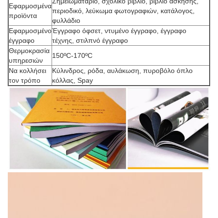
Σημειωματάριο, σχολικό βιβλίο, βιβλίο άσκησης,
Εφαρμοσμένα
περιοδικό, λεύκωμα φωτογραφιών, κατάλογος,
προϊόντα
φυλλάδιο
Εφαρμοσμένο
Έγγραφο όφσετ, ντυμένο έγγραφο, έγγραφο
έγγραφο
τέχνης, στιλπνό έγγραφο
Θερμοκρασία
150ºC-170ºC
υπηρεσιών
Να κολλήσει
Κύλινδρος, ρόδα, αυλάκωση, πυροβόλο όπλο
τον τρόπο
κόλλας, Spay