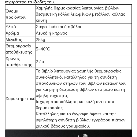
ισχυρότερο το ιξώδες του.
Χαμηλής θερμοκρασίας λειτουργίας βιβλίων
Όνομα
δεσμευτική κόλλα λειωμένων μετάλλων κόλλας
προϊόντων
καυτή
Υλικό
Στερεοί κόκκοι ή σβόλοι
Χρώμα
Λευκό ή κίτρινος
Μέγεθος
25kg
Θερμοκρασία
5~40ºC
αποθήκευσης
Χρόνος
2 έτη
αποθήκευσης
Το βιβλίο λειτουργίας χαμηλής θερμοκρασίας
συγκολλητικό, κατάλληλος για τη σύνδεση
σπονδυλικών στηλών των βιβλίων κατάλληλων
για και μη-η δέσμευση βιβλίων στο μέσο και τη
υψηλή ταχύτητα,
Χαρακτηριστικό
Ισχυρή προσκόλληση και καλή αντίσταση
θερμοκρασίας
Κατάλληλος για το έγγραφο όφσετ και την
υψηλότερη σύνδεση βιβλίων εγγράφου πιάτων
χαλκού βάρους γραμμαρίου.