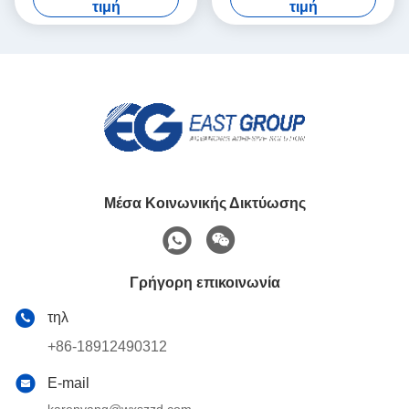
διαφανείς άσπροι
λειωμένων μετάλλων της
τιμή
τιμή
EVA καυτή για τη βιβλιοδεσία
Μέσα Κοινωνικής Δικτύωσης
Γρήγορη επικοινωνία
τηλ
+86-18912490312
E-mail