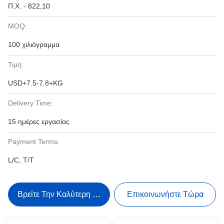
Π.Χ. - 822,10
MOQ:
100 χιλιόγραμμα
Τιμή:
USD+7.5-7.8+KG
Delivery Time:
15 ημέρες εργασίας
Payment Terms:
L/C, T/T
Βρείτε Την Καλύτερη Τιμή
Επικοινωνήστε Τώρα