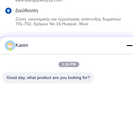
karenyang@wxszzd.com
Διεύθυνση
Ζώνη, οικονομικής και τεχνολογίας ανάπτυξης δωματίων
701-702, δρόμων No.16 Huayun, Wuxi
Πολιτική απορρήτου
|
Sitemap
Karen
Κίνα Καλό Ποιότητα Καυτή κόλλα λειωμένων μετάλλων PUR
Προμηθευτής. 2022-2026 Wuxi East Group Trading Co.,Ltd Όλα.
1:26 PM
Όλα τα δικαιώματα διατηρούνται.
Good day, what product are you looking for?