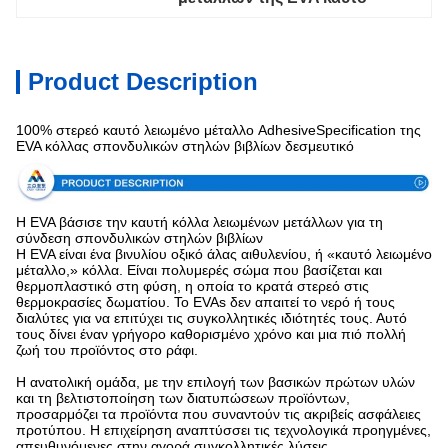
Product Description
100% στερεό καυτό λειωμένο μέταλλο AdhesiveSpecification της
EVA κόλλας σπονδυλικών στηλών βιβλίων δεσμευτικό
Η EVA βάσισε την καυτή κόλλα λειωμένων μετάλλων για τη
σύνδεση σπονδυλικών στηλών βιβλίων
Η EVA είναι ένα βινυλίου οξικό άλας αιθυλενίου, ή «καυτό λειωμένο
μέταλλο,» κόλλα. Είναι πολυμερές σώμα που βασίζεται και
θερμοπλαστικό στη φύση, η οποία το κρατά στερεό στις
θερμοκρασίες δωματίου. Το EVAs δεν απαιτεί το νερό ή τους
διαλύτες για να επιτύχει τις συγκολλητικές ιδιότητές τους. Αυτό
τους δίνει έναν γρήγορο καθορισμένο χρόνο και μια πιό πολλή
ζωή του προϊόντος στο ράφι.
Η ανατολική ομάδα, με την επιλογή των βασικών πρώτων υλών
και τη βελτιστοποίηση των διατυπώσεων προϊόντων,
προσαρμόζει τα προϊόντα που συναντούν τις ακριβείς ασφάλειες
προτύπου. Η επιχείρηση αναπτύσσει τις τεχνολογικά προηγμένες,
απευθυνόμενες στην αγορά συγκολλητικές λύσεις.