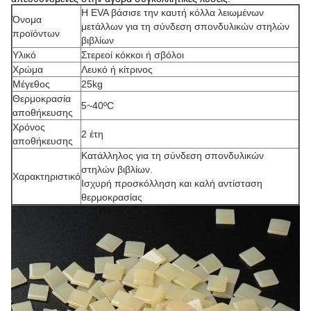
Η EVA βάσισε την καυτή κόλλα λειωμένων
Όνομα
μετάλλων για τη σύνδεση σπονδυλικών στηλών
προϊόντων
βιβλίων
Υλικό
Στερεοί κόκκοι ή σβόλοι
Χρώμα
Λευκό ή κίτρινος
Μέγεθος
25kg
Θερμοκρασία
5~40ºC
αποθήκευσης
Χρόνος
2 έτη
αποθήκευσης
Κατάλληλος για τη σύνδεση σπονδυλικών
στηλών βιβλίων.
Χαρακτηριστικό
Ισχυρή προσκόλληση και καλή αντίσταση
θερμοκρασίας