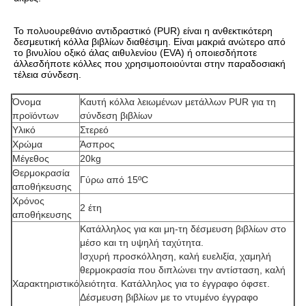
Το πολυουρεθάνιο αντιδραστικό (PUR) είναι η ανθεκτικότερη 
δεσμευτική κόλλα βιβλίων διαθέσιμη. Είναι μακριά ανώτερο από 
το βινυλίου οξικό άλας αιθυλενίου (EVA) ή οποιεσδήποτε 
άλλεσδήποτε κόλλες που χρησιμοποιούνται στην παραδοσιακή 
τέλεια σύνδεση.
Όνομα
Καυτή κόλλα λειωμένων μετάλλων PUR για τη
προϊόντων
σύνδεση βιβλίων
Υλικό
Στερεό
Χρώμα
Άσπρος
Μέγεθος
20kg
Θερμοκρασία
Γύρω από 15ºC
αποθήκευσης
Χρόνος
2 έτη
αποθήκευσης
Κατάλληλος για και μη-τη δέσμευση βιβλίων στο
μέσο και τη υψηλή ταχύτητα.
Ισχυρή προσκόλληση, καλή ευελιξία, χαμηλή
θερμοκρασία που διπλώνει την αντίσταση, καλή
Χαρακτηριστικό
λειότητα. Κατάλληλος για το έγγραφο όφσετ.
Δέσμευση βιβλίων με το ντυμένο έγγραφο