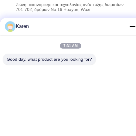
Ζώνη, οικονομικής και τεχνολογίας ανάπτυξης δωματίων
701-702, δρόμων No.16 Huayun, Wuxi
Karen
Πολιτική απορρήτου
|
Sitemap
Κίνα Καλό Ποιότητα Καυτή κόλλα λειωμένων μετάλλων PUR
Προμηθευτής. 2022-2026 Wuxi East Group Trading Co.,Ltd Όλα.
7:31 AM
Όλα τα δικαιώματα διατηρούνται.
Good day, what product are you looking for?