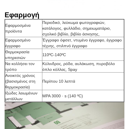
Εφαρμογή
Περιοδικό, λεύκωμα φωτογραφιών,
Εφαρμοσμένα
κατάλογος, φυλλάδιο, σημειωματάριο,
προϊόντα
σχολικό βιβλίο, βιβλίο άσκησης,
Εφαρμοσμένο
Έγγραφο όφσετ, ντυμένο έγγραφο, έγγραφο
έγγραφο
τέχνης, στιλπνό έγγραφο
Θερμοκρασία
110ºC-140ºC
υπηρεσιών
Να κολλήσει τον
Κύλινδρος, ρόδα, αυλάκωση, πυροβόλο
τρόπο
όπλο κόλλας, Spay
Ανοικτός χρόνος
(βασισμένος στη
Περίπου 10 λεπτά
θερμοκρασία)
Ιξώδες λειωμένων
MPA 3000 · s (140 ºC)
μετάλλων