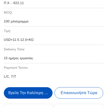
Π.Χ. - 822,11
MOQ:
100 χιλιόγραμμα
Τιμή:
USD+11.5-12.0+KG
Delivery Time:
15 ημέρες εργασίας
Payment Terms:
L/C, T/T
Βρείτε Την Καλύτερη Τιμή
Επικοινωνήστε Τώρα