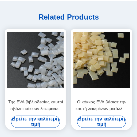
Related Products
Της EVA βιβλιοδεσίας καυτοί
Ο κόκκος EVA βάσισε την
σβόλοι κόκκων λειωμένων
καυτή λειωμένων μετάλλων
μετάλλων συγκολλητικοί
συγκολλητική κόλλα
Βρείτε την καλύτερη
Βρείτε την καλύτερη
διαφανείς άσπροι
λειωμένων μετάλλων της
τιμή
τιμή
EVA καυτή για τη βιβλιοδεσία