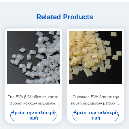
Related Products
Της EVA βιβλιοδεσίας καυτοί
Ο κόκκος EVA βάσισε την
σβόλοι κόκκων λειωμένων
καυτή λειωμένων μετάλλων
μετάλλων συγκολλητικοί
συγκολλητική κόλλα
Βρείτε την καλύτερη
Βρείτε την καλύτερη
διαφανείς άσπροι
λειωμένων μετάλλων της
τιμή
τιμή
EVA καυτή για τη βιβλιοδεσία