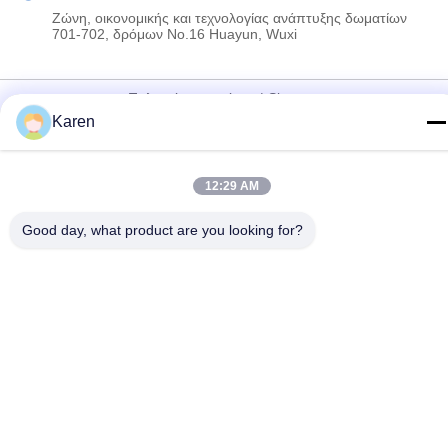
Ζώνη, οικονομικής και τεχνολογίας ανάπτυξης δωματίων
701-702, δρόμων No.16 Huayun, Wuxi
Πολιτική απορρήτου
|
Sitemap
Karen
Κίνα Καλό Ποιότητα Καυτή κόλλα λειωμένων μετάλλων PUR
Προμηθευτής. 2022-2026 Wuxi East Group Trading Co.,Ltd Όλα.
Όλα τα δικαιώματα διατηρούνται.
12:29 AM
Good day, what product are you looking for?