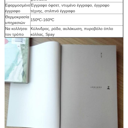
Εφαρμοσμένο
Έγγραφο όφσετ, ντυμένο έγγραφο, έγγραφο
έγγραφο
τέχνης, στιλπνό έγγραφο
Θερμοκρασία
150ºC-160ºC
υπηρεσιών
Να κολλήσει
Κύλινδρος, ρόδα, αυλάκωση, πυροβόλο όπλο
τον τρόπο
κόλλας, Spay