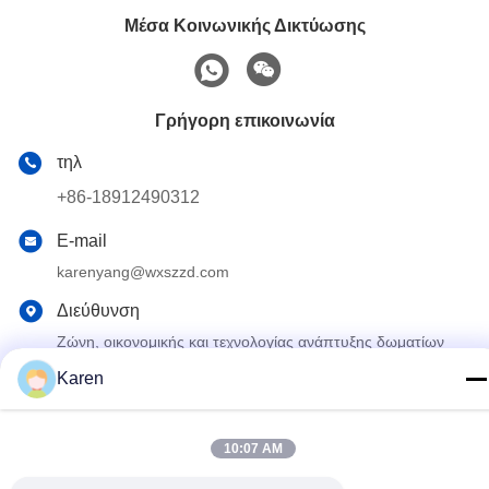
Μέσα Κοινωνικής Δικτύωσης
Γρήγορη επικοινωνία
τηλ
+86-18912490312
E-mail
karenyang@wxszzd.com
Διεύθυνση
Ζώνη, οικονομικής και τεχνολογίας ανάπτυξης δωματίων
701-702, δρόμων No.16 Huayun, Wuxi
Karen
Πολιτική απορρήτου
|
Sitemap
10:07 AM
Κίνα Καλό Ποιότητα Καυτή κόλλα λειωμένων μετάλλων PUR