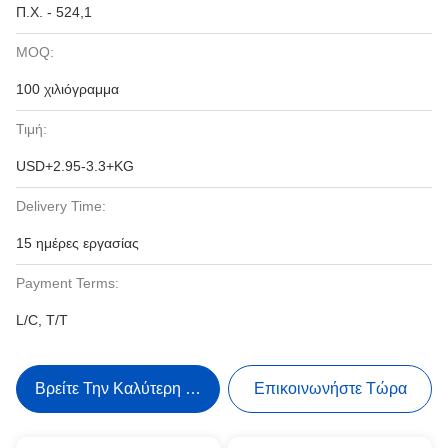
Π.Χ. - 524,1
MOQ:
100 χιλιόγραμμα
Τιμή:
USD+2.95-3.3+KG
Delivery Time:
15 ημέρες εργασίας
Payment Terms:
L/C, T/T
Βρείτε Την Καλύτερη Τιμή
Επικοινωνήστε Τώρα