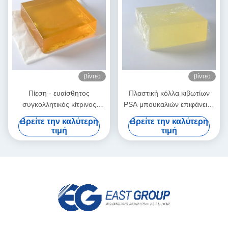
βίντεο
βίντεο
Πίεση - ευαίσθητος
Πλαστική κόλλα κιβωτίων
συγκολλητικός κίτρινος
PSA μπουκαλιών επιφάνειας
λειωμένων μετάλλων
για το αυτοκόλλητο έγγραφο
Βρείτε την καλύτερη
Βρείτε την καλύτερη
συσκευασίας καυτός για τις
ετικετών
τιμή
τιμή
υγρές πλαστικές καλύψεις
ιστού