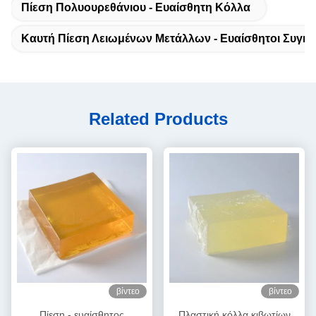
Πίεση Πολυουρεθάνιου - Ευαίσθητη Κόλλα
Καυτή Πίεση Λειωμένων Μετάλλων - Ευαίσθητοι Συγκο
Related Products
βίντεο
βίντεο
Πίεση - ευαίσθητος
Πλαστική κόλλα κιβωτίων