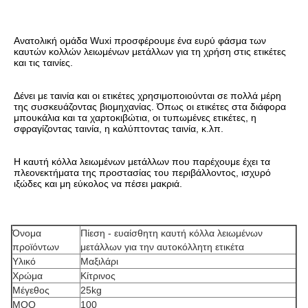
Ανατολική ομάδα Wuxi προσφέρουμε ένα ευρύ φάσμα των 
καυτών κολλών λειωμένων μετάλλων για τη χρήση στις ετικέτες 
και τις ταινίες.
Δένει με ταινία και οι ετικέτες χρησιμοποιούνται σε πολλά μέρη 
της συσκευάζοντας βιομηχανίας. Όπως οι ετικέτες στα διάφορα 
μπουκάλια και τα χαρτοκιβώτια, οι τυπωμένες ετικέτες, η 
σφραγίζοντας ταινία, η καλύπτοντας ταινία, κ.λπ.
Η καυτή κόλλα λειωμένων μετάλλων που παρέχουμε έχει τα 
πλεονεκτήματα της προστασίας του περιβάλλοντος, ισχυρό 
ιξώδες και μη εύκολος να πέσει μακριά.
Όνομα
Πίεση - ευαίσθητη καυτή κόλλα λειωμένων
προϊόντων
μετάλλων για την αυτοκόλλητη ετικέτα
Υλικό
Μαξιλάρι
Χρώμα
Κίτρινος
Μέγεθος
25kg
MOQ
100