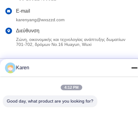
E-mail
karenyang@wxszzd.com
Διεύθυνση
Ζώνη, οικονομικής και τεχνολογίας ανάπτυξης δωματίων
701-702, δρόμων No.16 Huayun, Wuxi
Πολιτική απορρήτου
|
Sitemap
Karen
Κίνα Καλό Ποιότητα Καυτή κόλλα λειωμένων μετάλλων PUR
Προμηθευτής. 2022-2026 Wuxi East Group Trading Co.,Ltd Όλα.
4:12 PM
Όλα τα δικαιώματα διατηρούνται.
Good day, what product are you looking for?