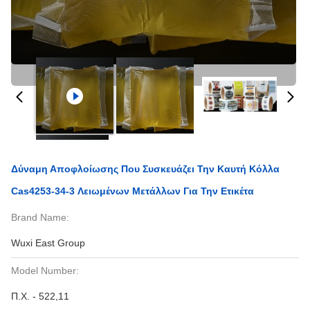
Δύναμη Αποφλοίωσης Που Συσκευάζει Την Καυτή Κόλλα
Cas4253-34-3 Λειωμένων Μετάλλων Για Την Ετικέτα
Brand Name:
Wuxi East Group
Model Number:
Π.Χ. - 522,11