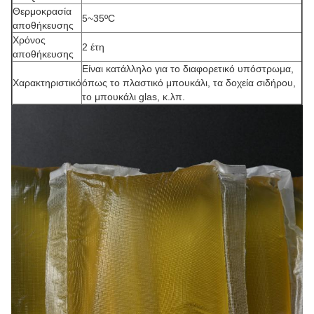
Θερμοκρασία
5~35ºC
αποθήκευσης
Χρόνος
2 έτη
αποθήκευσης
Είναι κατάλληλο για το διαφορετικό υπόστρωμα,
Χαρακτηριστικό
όπως το πλαστικό μπουκάλι, τα δοχεία σιδήρου,
το μπουκάλι glas, κ.λπ.