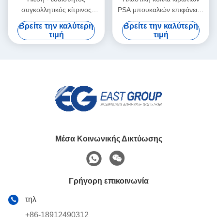
συγκολλητικός κίτρινος
PSA μπουκαλιών επιφάνειας
λειωμένων μετάλλων
για το αυτοκόλλητο έγγραφο
Βρείτε την καλύτερη
Βρείτε την καλύτερη
συσκευασίας καυτός για τις
ετικετών
τιμή
τιμή
υγρές πλαστικές καλύψεις
ιστού
Μέσα Κοινωνικής Δικτύωσης
Γρήγορη επικοινωνία
τηλ
+86-18912490312