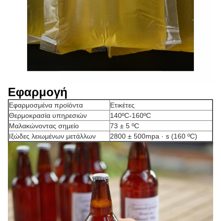
Εφαρμογή
Εφαρμοσμένα προϊόντα
Ετικέτες
Θερμοκρασία υπηρεσιών
140ºC-160ºC
Μαλακώνοντας σημείο
73 ± 5 ºC
Ιξώδες λειωμένων μετάλλων
2800 ± 500mpa · s (160 ºC)