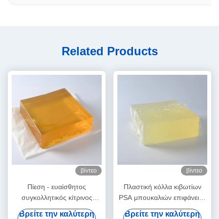
Related Products
βίντεο
βίντεο
Πίεση - ευαίσθητος
Πλαστική κόλλα κιβωτίων
συγκολλητικός κίτρινος
PSA μπουκαλιών επιφάνειας
λειωμένων μετάλλων
για το αυτοκόλλητο έγγραφο
Βρείτε την καλύτερη
Βρείτε την καλύτερη
συσκευασίας καυτός για τις
ετικετών