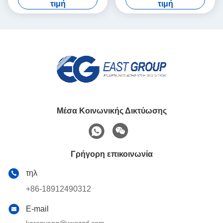
τιμή
τιμή
υγρές πλαστικές καλύψεις
ιστού
Μέσα Κοινωνικής Δικτύωσης
Γρήγορη επικοινωνία
τηλ
+86-18912490312
E-mail
karenyang@wxszzd.com