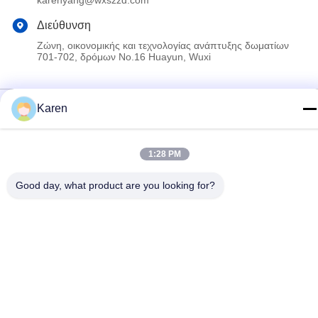
Διεύθυνση
Ζώνη, οικονομικής και τεχνολογίας ανάπτυξης δωματίων
701-702, δρόμων No.16 Huayun, Wuxi
Πολιτική απορρήτου
|
Sitemap
Karen
Κίνα Καλό Ποιότητα Καυτή κόλλα λειωμένων μετάλλων PUR
Προμηθευτής. 2022-2026 Wuxi East Group Trading Co.,Ltd Όλα.
1:28 PM
Όλα τα δικαιώματα διατηρούνται.
Good day, what product are you looking for?