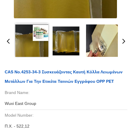
CAS No.4253-34-3 Συσκευάζοντας Καυτή Κόλλα Λειωμένων
Μετάλλων Για Την Ετικέτα Ταινιών Εγγράφου OPP PET
Brand Name:
Wuxi East Group
Model Number:
Π.Χ. - 522,12