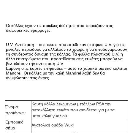
Οι κόλλες έχουν τις ποικίλες ιδιότητες που ταιριάζουν στις 
διαφορετικές εφαρμογές.
U.V. Αντίσταση – οι ετικέτες που εκτέθηκαν στο φως U.V. για τις 
μεγάλες περιόδους να αλλάξουν το χρώμα ή να αποδυναμώσουν 
τη συνδέοντας δύναμη της κόλλας. Τα φύλλα πλαστικού U.V. ή 
άλλα επιστρώματα που προστίθενται στις ετικέτες μπορούν να 
βελτιώσουν την αντίσταση U.V.
Εμμονή στις κυρτές επιφάνειες – αυτό το χαρακτηριστικό καλείται 
Mandrel. Οι κόλλες με την καλή Mandrel λαβή δεν θα 
ανυψώσουν στις άκρες.
Καυτή κόλλα λειωμένων μετάλλων PSA την
Όνομα
αυτοκόλλητη ετικέτα που συνδέεται για με τα
προϊόντων
μπουκάλια γυαλιού
Εμπορικό
Ανατολική ομάδα Wuxi
σήμα