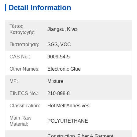
Detail Information
Τόπος
Jiangsu, Κίνα
Καταγωγής:
Πιστοποίηση:
SGS, VOC
CAS No.:
9009-54-5
Other Names:
Electronic Glue
MF:
Mixture
EINECS No.:
210-898-8
Classification:
Hot Melt Adhesives
Main Raw
POLYURETHANE
Material:
Construction, Fiber & Garment, 