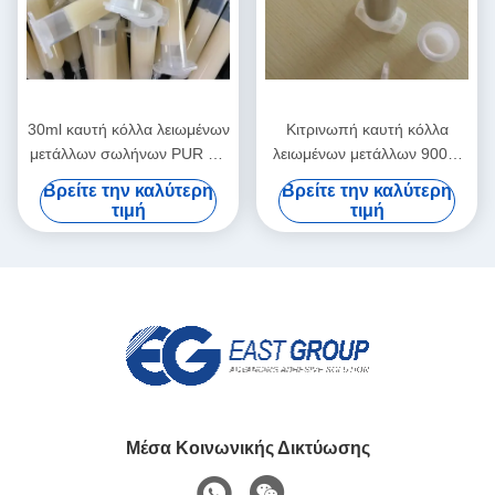
30ml καυτή κόλλα λειωμένων
Κιτρινωπή καυτή κόλλα
μετάλλων σωλήνων PUR για
λειωμένων μετάλλων 9009-
το κινητό τηλέφωνο φύλλων
54-5 για τη σύνδεση
Βρείτε την καλύτερη
Βρείτε την καλύτερη
μετάλλων ηλεκτρονικής
καμερών Smartphone
τιμή
τιμή
ηλεκτρονικής
Μέσα Κοινωνικής Δικτύωσης