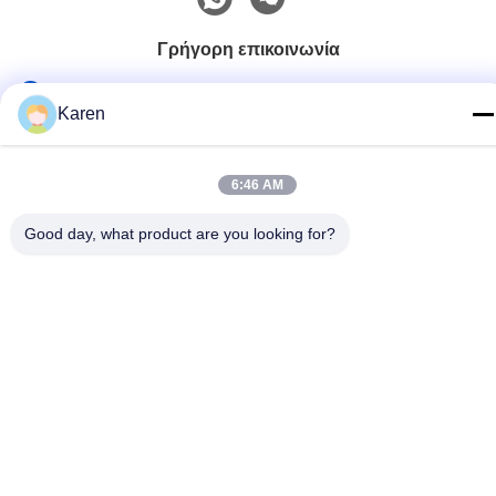
Γρήγορη επικοινωνία
τηλ
Karen
+86-18912490312
E-mail
6:46 AM
karenyang@wxszzd.com
Good day, what product are you looking for?
Διεύθυνση
Ζώνη, οικονομικής και τεχνολογίας ανάπτυξης δωματίων
701-702, δρόμων No.16 Huayun, Wuxi
Πολιτική απορρήτου
|
Sitemap
Κίνα Καλό Ποιότητα Καυτή κόλλα λειωμένων μετάλλων PUR
Προμηθευτής. 2022-2026 Wuxi East Group Trading Co.,Ltd Όλα.
Όλα τα δικαιώματα διατηρούνται.