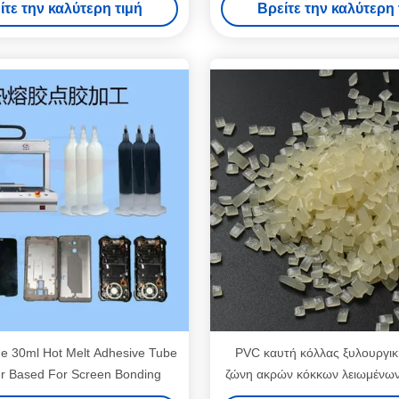
ίτε την καλύτερη τιμή
Βρείτε την καλύτερη 
e 30ml Hot Melt Adhesive Tube
PVC καυτή κόλλας ξυλουργικ
ur Based For Screen Bonding
ζώνη ακρών κόκκων λειωμένω
συγκολλητική