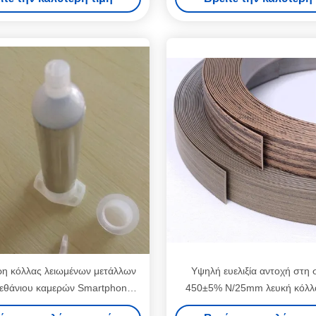
ρη κόλλας λειωμένων μετάλλων
Υψηλή ευελιξία αντοχή στη 
εθάνιου καμερών Smartphone
450±5% N/25mm λευκή κόλλ
ι την ηλεκτρονική συγκολλητική
τήξης PUR για τις απαιτήσ