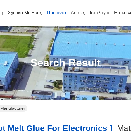
κή
Σχετικά Με Εμάς
Προϊόντα
Λύσεις
Ιστολόγιο
Επικοιν
Search Result
e Manufacturer
t Melt Glue For Electronics ]
Ma