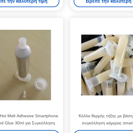
ίτε την καλύτερη τιμή
Βρείτε την καλύτερη 
κόλλα
 Hot Melt Adhesive Smartphone
Κόλλα θερμής τήξης με βάση
ed Glue 30ml για Συγκόλληση
συγκόλληση κάμερας smar