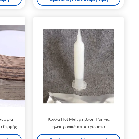
σωλήνα λειωμένων μετάλλων
σύσφιξη
Κόλλα Hot Melt με βάση Pur για
α θερμής
ηλεκτρονικά υποστρώματα
εις σας