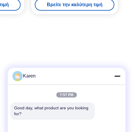
τιμή
Βρείτε την καλύτερη τιμή
Karen
Γρήγορη επικοινωνία
7:57 PM
τηλ
Good day, what product are you looking 
+86-18912490312
for?
E-mail
karenyang@wxszzd.com