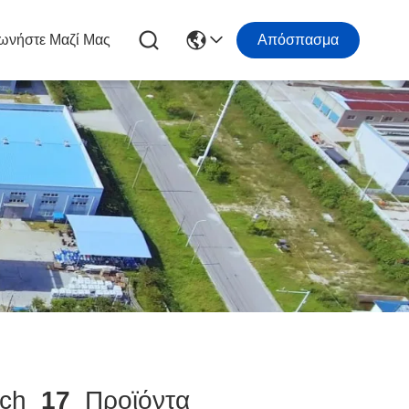
ωνήστε Μαζί Μας
Απόσπασμα
tch
17
Προϊόντα