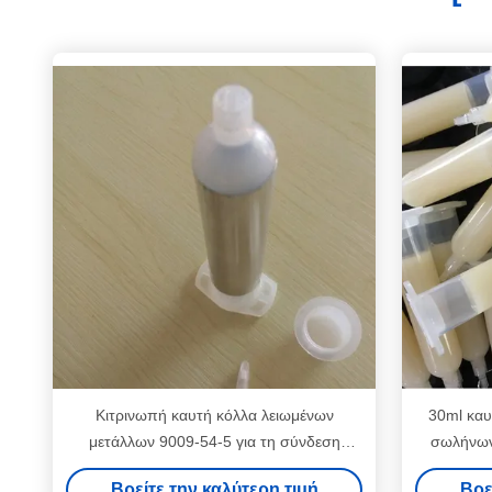
Κιτρινωπή καυτή κόλλα λειωμένων
30ml καυ
μετάλλων 9009-54-5 για τη σύνδεση
σωλήνων
καμερών Smartphone ηλεκτρονικής
φύλλ
Βρείτε την καλύτερη τιμή
Βρε