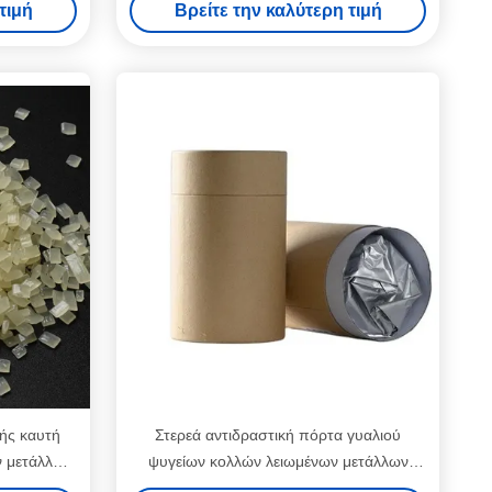
τιμή
Βρείτε την καλύτερη τιμή
ής καυτή
Στερεά αντιδραστική πόρτα γυαλιού
ν μετάλλων
ψυγείων κολλών λειωμένων μετάλλων
πολυουρεθάνιου καυτή