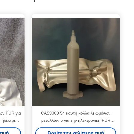
ων PUR για
CAS9009 54 καυτή κόλλα λειωμένων
 ηλεκτρική
μετάλλων 5 για την ηλεκτρονική PUR
μπροστινή
βάσισε τον καυτό συγκολλητικό 30ml
τιμή
Βρείτε την καλύτερη τιμή