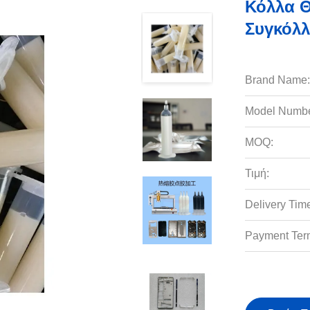
Κόλλα Θ
Συγκόλ
Brand Name:
Model Numbe
MOQ:
Τιμή:
Delivery Tim
Payment Ter