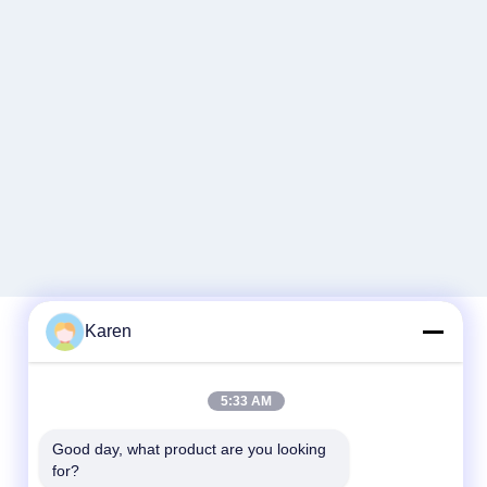
Karen
Γρήγορη επικοινωνία
5:33 AM
τηλ
Good day, what product are you looking 
+86-18912490312
for?