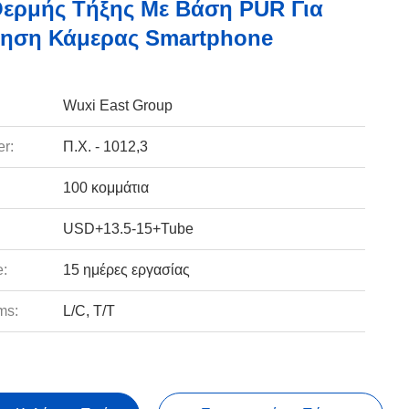
ερμής Τήξης Με Βάση PUR Για
ληση Κάμερας Smartphone
Wuxi East Group
r:
Π.Χ. - 1012,3
100 κομμάτια
USD+13.5-15+Tube
e:
15 ημέρες εργασίας
ms:
L/C, T/T