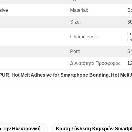
sive
Material:
So
Size:
3
Lo
Characteristic:
Di
Port:
S
Δυνατότητα Προσφοράς:
1
 PUR
, 
Hot Melt Adhesive for Smartphone Bonding
, 
Hot Melt
 Την Ηλεκτρονική
Καυτή Σύνδεση Καμερών Smartp