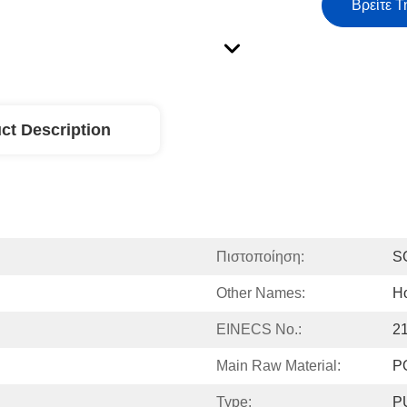
Βρείτε Τ
ct Description
Πιστοποίηση:
S
Other Names:
Ho
EINECS No.:
2
Main Raw Material:
P
Type:
P