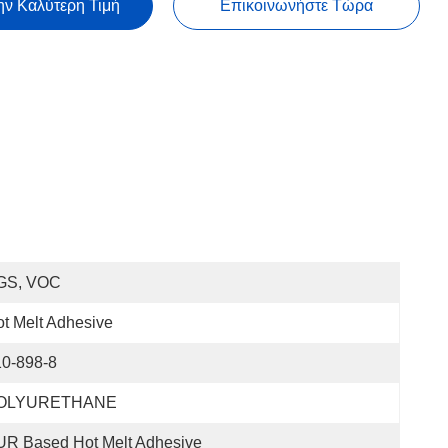
ην Καλύτερη Τιμή
Επικοινωνήστε Τώρα
GS, VOC
t Melt Adhesive
10-898-8
OLYURETHANE
UR Based Hot Melt Adhesive