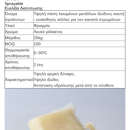
Sprayable
Ευελιξία διατύπωσης
Όνομα
Υψηλή πίεση λειωμένων μετάλλων ιξώδους καυτή
προϊόντων
- ευαίσθητες κόλλες για τον καναπέ στρωμάτων
Υλικό
Φραγμός
Χρώμα
Λευκό γάλακτος
Μέγεθος
25kg
MOQ
100
Θερμοκρασία
5~35ºC
αποθήκευσης
Χρόνος
2 έτη
αποθήκευσης
Υψηλή αρχική δύναμη,
Χαρακτηριστικό
Υψηλό ιξώδες
Αντίσταση υδρόλυσης μετά από το σύνθετο