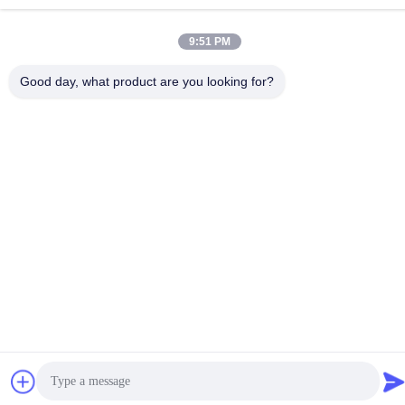
701-702, δρόμων No.16 Huayun, Wuxi
9:51 PM
Πολιτική απορρήτου
|
Sitemap
Good day, what product are you looking for?
Κίνα Καλό Ποιότητα Καυτή κόλλα λειωμένων μετάλλων PUR
Προμηθευτής. 2022-2026 Wuxi East Group Trading Co.,Ltd Όλα.
Όλα τα δικαιώματα διατηρούνται.