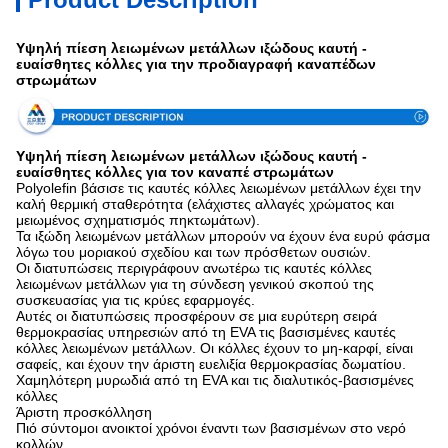
Υψηλή πίεση λειωμένων μετάλλων ιξώδους καυτή -
ευαίσθητες κόλλες για την προδιαγραφή καναπέδων
στρωμάτων
Υψηλή πίεση λειωμένων μετάλλων ιξώδους καυτή -
ευαίσθητες κόλλες για τον καναπέ στρωμάτων
Polyolefin βάσισε τις καυτές κόλλες λειωμένων μετάλλων έχει την
καλή θερμική σταθερότητα (ελάχιστες αλλαγές χρώματος και
μειωμένος σχηματισμός πηκτωμάτων).
Τα ιξώδη λειωμένων μετάλλων μπορούν να έχουν ένα ευρύ φάσμα
λόγω του μοριακού σχεδίου και των πρόσθετων ουσιών.
Οι διατυπώσεις περιγράφουν ανωτέρω τις καυτές κόλλες
λειωμένων μετάλλων για τη σύνδεση γενικού σκοπού της
συσκευασίας για τις κρύες εφαρμογές.
Αυτές οι διατυπώσεις προσφέρουν σε μια ευρύτερη σειρά
θερμοκρασίας υπηρεσιών από τη EVA τις βασισμένες καυτές
κόλλες λειωμένων μετάλλων. Οι κόλλες έχουν το μη-καρφί, είναι
σαφείς, και έχουν την άριστη ευελιξία θερμοκρασίας δωματίου.
Χαμηλότερη μυρωδιά από τη EVA και τις διαλυτικός-βασισμένες
κόλλες
Άριστη προσκόλληση
Πιό σύντομοι ανοικτοί χρόνοι έναντι των βασισμένων στο νερό
κολλών