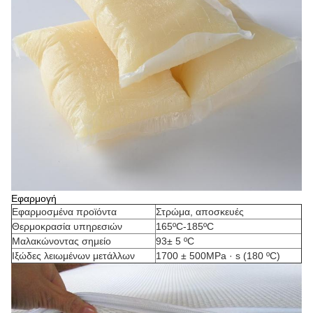
Εφαρμογή
Εφαρμοσμένα προϊόντα
Στρώμα, αποσκευές
Θερμοκρασία υπηρεσιών
165ºC-185ºC
Μαλακώνοντας σημείο
93± 5 ºC
Ιξώδες λειωμένων μετάλλων
1700 ± 500MPa · s (180 ºC)