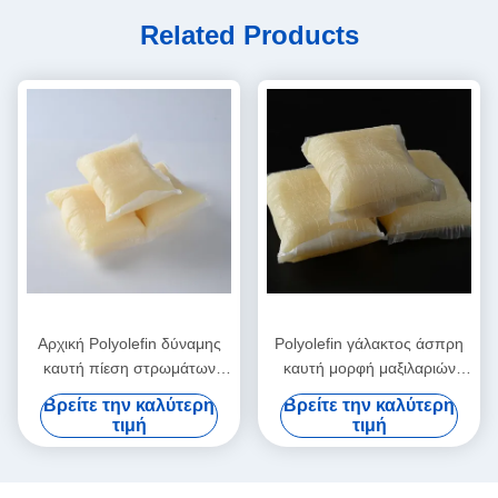
Related Products
Αρχική Polyolefin δύναμης
Polyolefin γάλακτος άσπρη
καυτή πίεση στρωμάτων
καυτή μορφή μαξιλαριών
λειωμένων μετάλλων
φραγμών λειωμένων
Βρείτε την καλύτερη
Βρείτε την καλύτερη
συγκολλητική - ευαίσθητη
μετάλλων συγκολλητική CAS
τιμή
τιμή
κόλλα
Νο 9009-54-5