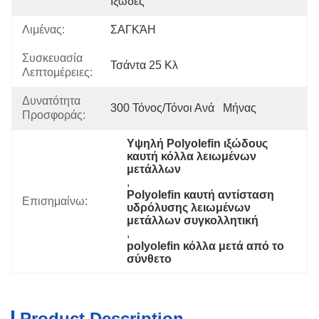
Ιξώδες
Λιμένας:
ΣΑΓΚΆΗ
Συσκευασία
Τσάντα 25 Κλ
Λεπτομέρειες:
Δυνατότητα
300 Τόνος/τόνοι Ανά   Μήνας
Προσφοράς:
Υψηλή Polyolefin ιξώδους 
καυτή κόλλα λειωμένων 
μετάλλων
, 
Polyolefin καυτή αντίσταση 
Επισημαίνω:
υδρόλυσης λειωμένων 
μετάλλων συγκολλητική
, 
polyolefin κόλλα μετά από το 
σύνθετο
Product Description