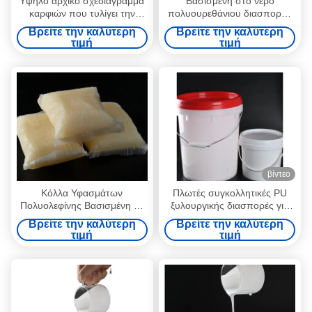
Υψηλό αρχικό σχεδιάγραμμα
Βασισμένη στο νερό
καρφιών που τυλίγει την
πολυουρεθάνιου διασποράς
καυτή κόλλα λειωμένων
ξυλουργικής καυτή συμπίεση
Βρείτε την καλύτερη
Βρείτε την καλύτερη
μετάλλων για Mdf την
μεμβρανών καπλαμάδων
τιμή
τιμή
ελασματοποίηση PVC
PVC λειωμένων μετάλλων
συγκολλητική
βίντεο
Κόλλα Υφασμάτων
Πλωτές συγκολλητικές PU
Πολυολεφίνης Βασισμένη σε
ξυλουργικής διασπορές για
Θερμόκολλα για Στρώματα
τον κενό Τύπο μεμβρανών
Βρείτε την καλύτερη
Βρείτε την καλύτερη
και Αποσκευές
τιμή
τιμή