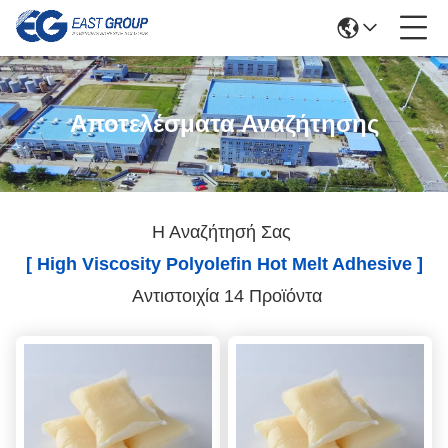
Αποτελέσματα Αναζήτησης
Η Αναζήτησή Σας
[ High Viscosity Polyolefin Hot Melt Adhesive ]
Αντιστοιχία 14 Προϊόντα