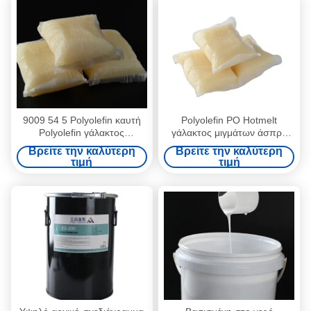
9009 54 5 Polyolefin καυτή
Polyolefin PO Hotmelt
Polyolefin γάλακτος
γάλακτος μιγμάτων άσπρο
λειωμένων μετάλλων
καυτό λειωμένο μέταλλο για
Βρείτε την καλύτερη
Βρείτε την καλύτερη
συγκολλητική άσπρη κόλλα
τον καναπέ στρωμάτων
τιμή
τιμή