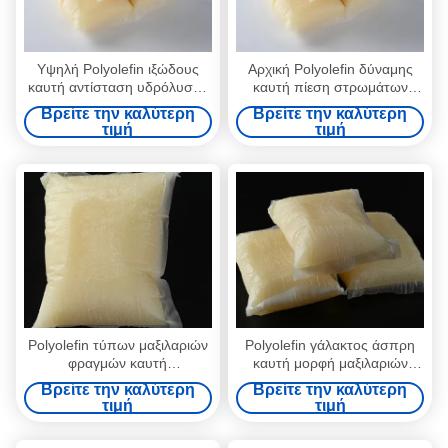
Υψηλή Polyolefin ιξώδους
Αρχική Polyolefin δύναμης
καυτή αντίσταση υδρόλυσης
καυτή πίεση στρωμάτων
λειωμένων μετάλλων
λειωμένων μετάλλων
Βρείτε την καλύτερη
Βρείτε την καλύτερη
συγκολλητική μετά από το
συγκολλητική - ευαίσθητη
τιμή
τιμή
σύνθετο
κόλλα
Polyolefin τύπων μαξιλαριών
Polyolefin γάλακτος άσπρη
φραγμών καυτή
καυτή μορφή μαξιλαριών
συγκολλητική cas9009-54-5
φραγμών λειωμένων
Βρείτε την καλύτερη
Βρείτε την καλύτερη
Polyolefin λειωμένων
μετάλλων συγκολλητική CAS
τιμή
τιμή
μετάλλων κόλλα
Νο 9009-54-5