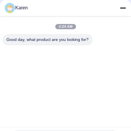
Μέσα Κοινωνικής Δικτύωσης
Karen
2:24 AM
Γρήγορη επικοινωνία
Good day, what product are you looking for?
τηλ
+86-18912490312
E-mail
karenyang@wxszzd.com
Διεύθυνση
Ζώνη, οικονομικής και τεχνολογίας ανάπτυξης δωματίων
701-702, δρόμων No.16 Huayun, Wuxi
Πολιτική απορρήτου
|
Sitemap
Κίνα Καλό Ποιότητα Καυτή κόλλα λειωμένων μετάλλων PUR