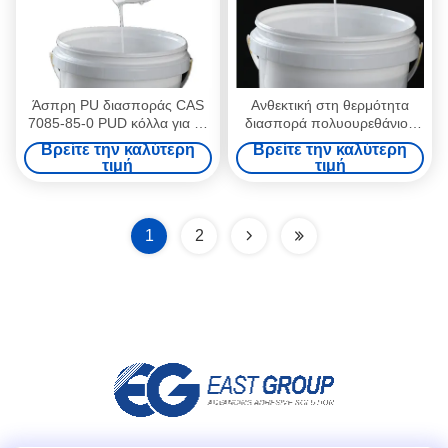
Άσπρη PU διασποράς CAS
Ανθεκτική στη θερμότητα
7085-85-0 PUD κόλλα για τη
διασπορά πολυουρεθάνιου
συμπίεση μεμβρανών
PUD για την κενή πιέζοντας
Βρείτε την καλύτερη
Βρείτε την καλύτερη
μηχανή μεμβρανών
τιμή
τιμή
1
2