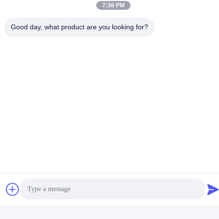
Α: Ναι, θα μπορούσαμε να προσφέρουμε το δείγμα χρεώνουμε
7:36 PM
δωρεάν αλλά δεν πληρώνουμε το κόστος του φορτίου.
Good day, what product are you looking for?
Tags:
Πίεση - Ευαίσθητος Καυτός Συγκολλητικός Φραγμός 
Καυτή Πίεση Λειωμένων Μετάλλων Ποε - Ευαίσθητοι Σ
Κόλλα Υγιεινής Δομών
Related Products