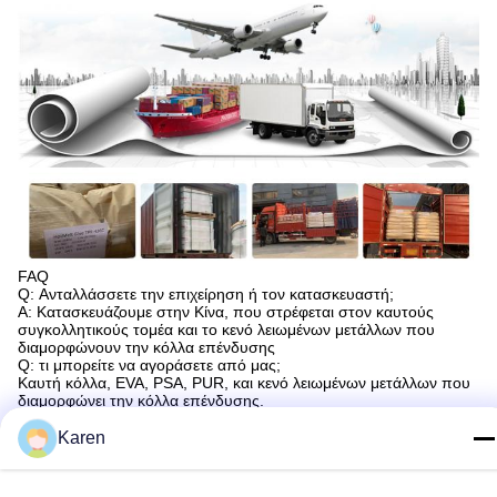
FAQ
Q: Ανταλλάσσετε την επιχείρηση ή τον κατασκευαστή;
Α: Κατασκευάζουμε στην Κίνα, που στρέφεται στον καυτούς
συγκολλητικούς τομέα και το κενό λειωμένων μετάλλων που
διαμορφώνουν την κόλλα επένδυσης
Q: τι μπορείτε να αγοράσετε από μας;
Καυτή κόλλα, EVA, PSA, PUR, και κενό λειωμένων μετάλλων που
διαμορφώνει την κόλλα επένδυσης.
Q: Πόσο καιρό είναι η παράδοσή σας χρόνος;
Α: Γενικά είναι 3-5 ημέρες εάν τα αγαθά είναι στο απόθεμα. ή είναι
Karen
10-20 ημέρες εάν τα αγαθά δεν είναι στο απόθεμα, είναι σύμφωνα
με την ποσότητα.
Q: Παρέχετε τα δείγματα; είναι ελεύθερο ή πρόσθετο;