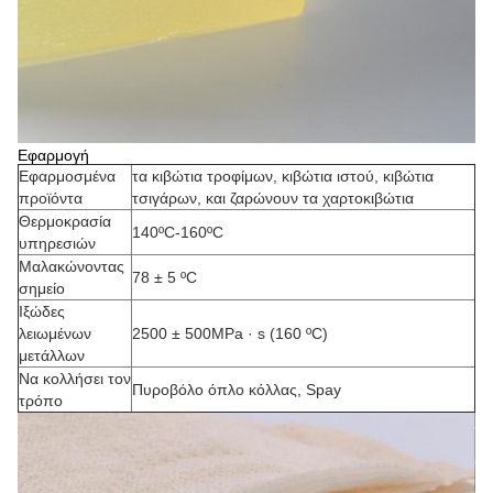
Εφαρμογή
Εφαρμοσμένα
τα κιβώτια τροφίμων, κιβώτια ιστού, κιβώτια
προϊόντα
τσιγάρων, και ζαρώνουν τα χαρτοκιβώτια
Θερμοκρασία
140ºC-160ºC
υπηρεσιών
Μαλακώνοντας
78 ± 5 ºC
σημείο
Ιξώδες
λειωμένων
2500 ± 500MPa · s (160 ºC)
μετάλλων
Να κολλήσει τον
Πυροβόλο όπλο κόλλας, Spay
τρόπο